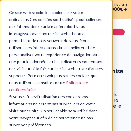
WEBINAIRE : Risques psychosociaux et managers : un
plan de formation sur 3 mois pour moins de 3 000€➔
Ce site web stocke les cookies sur votre
voir le replay
ordinateur. Ces cookies sont utilisés pour collecter
des informations sur la manière dont vous
Demander une démo
interagissez avec notre site web et nous
permettent de nous souvenir de vous. Nous
utilisons ces informations afin d'améliorer et de
personnaliser votre expérience de navigation, ainsi
que pour les données et les indicateurs concernant
CONSEIL EN MANAGEMENT
nos visiteurs à la fois sur ce site web et sur d'autres
Le management participatif : atouts, mise
en place et difficultés
supports. Pour en savoir plus sur les cookies que
nous utilisons, consultez notre
Politique de
9 mars, 2022
Le management participatif repose sur
confidentialité.
l’implication des collaborateurs dans la prise de
Si vous refusez l'utilisation des cookies, vos
décision. Favorisant l’intelligence collective et le
informations ne seront pas suivies lors de votre
dialogue, ce mode de management encourage le
relationnel. Ses avantages : améliorer les
visite sur ce site. Un seul cookie sera utilisé dans
performances d’une entreprise, mais aussi le
votre navigateur afin de se souvenir de ne pas
bien-être des individus.
suivre vos préférences.