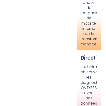
phase
de
réorganisatio
de
mobilité
interne
ou de
transformati
managériale.
Directions
souhaitant
objectiver
les
diagnostics
QVT/RPS
avec
des
données