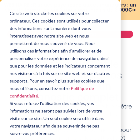
WEBINAIRE : Risques psychosociaux et managers : un
plan de formation sur 3 mois pour moins de 3 000€➔
Ce site web stocke les cookies sur votre
voir le replay
ordinateur. Ces cookies sont utilisés pour collecter
des informations sur la manière dont vous
Demander une démo
interagissez avec notre site web et nous
permettent de nous souvenir de vous. Nous
utilisons ces informations afin d'améliorer et de
personnaliser votre expérience de navigation, ainsi
Pilotez la QVCT et le
que pour les données et les indicateurs concernant
management de vos
nos visiteurs à la fois sur ce site web et sur d'autres
supports. Pour en savoir plus sur les cookies que
équipes avec un
nous utilisons, consultez notre
Politique de
diagnostic complet
confidentialité.
Si vous refusez l'utilisation des cookies, vos
Optimisez la performance RH et le bien-être
informations ne seront pas suivies lors de votre
au travail avec notre outil QVCT &
visite sur ce site. Un seul cookie sera utilisé dans
Management.
votre navigateur afin de se souvenir de ne pas
Un diagnostic complet et personnalisé pour
suivre vos préférences.
piloter la santé mentale, les soft skills et