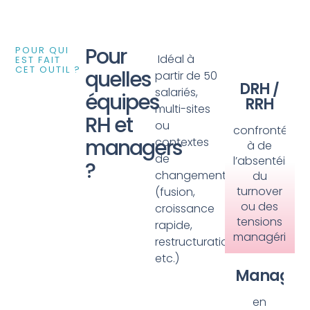
Pour
POUR QUI
Idéal à
EST FAIT
CET OUTIL ?
quelles
partir de 50
DRH /
salariés,
équipes
RRH
multi-sites
RH et
ou
confrontés
managers
contextes
à de
de
l’absentéisme,
?
changement
du
turnover
(fusion,
ou des
croissance
tensions
rapide,
managériales.
restructuration,
etc.)
Manager
en