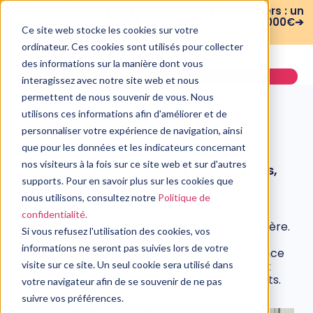
WEBINAIRE : Risques psychosociaux et managers : un
plan de formation sur 3 mois pour moins de 3 000€➔
Ce site web stocke les cookies sur votre
voir le replay
ordinateur. Ces cookies sont utilisés pour collecter
des informations sur la manière dont vous
Demander une démo
interagissez avec notre site web et nous
permettent de nous souvenir de vous. Nous
utilisons ces informations afin d'améliorer et de
personnaliser votre expérience de navigation, ainsi
que pour les données et les indicateurs concernant
QVT/RPS
nos visiteurs à la fois sur ce site web et sur d'autres
Maladie professionnelle : démarches,
reconnaissance et prévention
supports. Pour en savoir plus sur les cookies que
nous utilisons, consultez notre
Politique de
1 mars, 2022
Tous les salariés peuvent être victimes d’une
confidentialité.
maladie professionnelle au cours de leur carrière.
Si vous refusez l'utilisation des cookies, vos
Si tel est le cas, il est essentiel de faire
informations ne seront pas suivies lors de votre
reconnaître la pathologie auprès de l’Assurance
Maladie. Les entreprises, quant à elles, doivent
visite sur ce site. Un seul cookie sera utilisé dans
anticiper les risques pour minimiser les impacts.
votre navigateur afin de se souvenir de ne pas
suivre vos préférences.