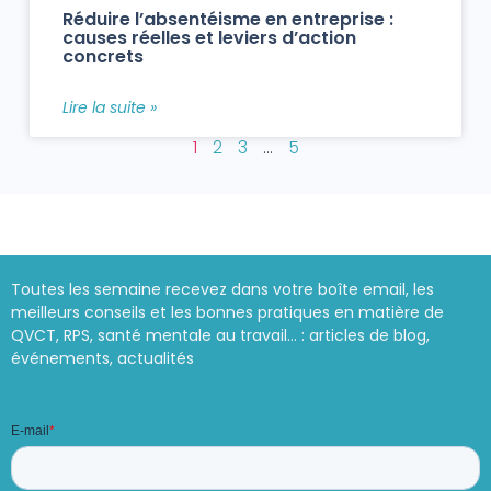
Réduire l’absentéisme en entreprise :
causes réelles et leviers d’action
concrets
Lire la suite »
1
2
3
…
5
Toutes les semaine recevez dans votre boîte email, les
meilleurs conseils et les bonnes pratiques en matière de
QVCT, RPS, santé mentale au travail… : articles de blog,
événements, actualités