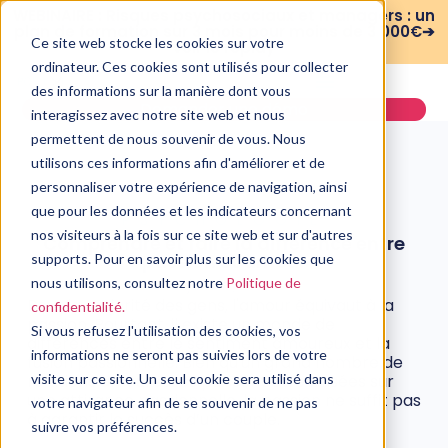
WEBINAIRE : Risques psychosociaux et managers : un
plan de formation sur 3 mois pour moins de 3 000€➔
Ce site web stocke les cookies sur votre
voir le replay
ordinateur. Ces cookies sont utilisés pour collecter
des informations sur la manière dont vous
Demander une démo
interagissez avec notre site web et nous
permettent de nous souvenir de vous. Nous
utilisons ces informations afin d'améliorer et de
personnaliser votre expérience de navigation, ainsi
que pour les données et les indicateurs concernant
PSYCHOLOGIE
nos visiteurs à la fois sur ce site web et sur d'autres
Comprendre et faire la différence entre
passion et amour
supports. Pour en savoir plus sur les cookies que
nous utilisons, consultez notre
Politique de
5 janvier, 2020
Pour la majorité des gens, l'amour équivaut à la
confidentialité.
passion. Pourtant, il existe un monde de
Si vous refusez l'utilisation des cookies, vos
différences entre le sentiment amoureux et la
informations ne seront pas suivies lors de votre
fusion passionnelle. Bien qu'un grand nombre de
relations amoureuses puissent être basées sur
visite sur ce site. Un seul cookie sera utilisé dans
une attirance passionnelle, la passion ne suffit pas
votre navigateur afin de se souvenir de ne pas
à garantir le succès d’un couple.
suivre vos préférences.