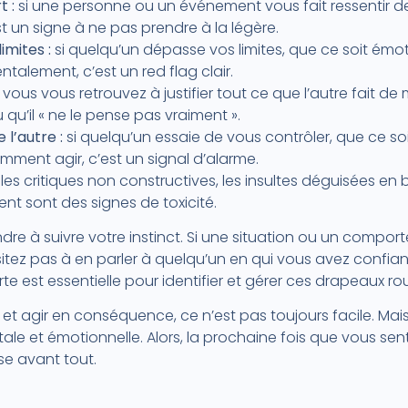
t :
si une personne ou un événement vous fait ressentir de 
est un signe à ne pas prendre à la légère.
imites :
si quelqu’un dépasse vos limites, que ce soit émo
alement, c’est un red flag clair.
vous vous retrouvez à justifier tout ce que l’autre fait de
 qu’il « ne le pense pas vraiment ».
 l’autre :
si quelqu’un essaie de vous contrôler, que ce so
comment agir, c’est un signal d’alarme.
les critiques non constructives, les insultes déguisées en 
t sont des signes de toxicité.
ndre à suivre votre instinct. Si une situation ou un comp
tez pas à en parler à quelqu’un en qui vous avez confianc
 est essentielle pour identifier et gérer ces drapeaux r
gs et agir en conséquence, ce n’est pas toujours facile. Mai
ale et émotionnelle. Alors, la prochaine fois que vous se
sse avant tout.