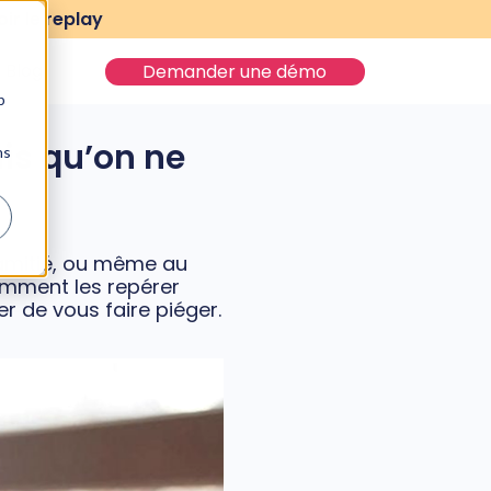
ir le replay
Blog
Demander une démo
b
is qu’on ne
ns
 amitié, ou même au
comment les repérer
er de vous faire piéger.