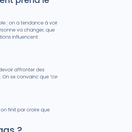
ent prend le
ple : on a tendance à voir
 personne va changer, que
tions influencent
 devoir affronter des
er. On se convainc que “
ce
, on finit par croire que
ags ?