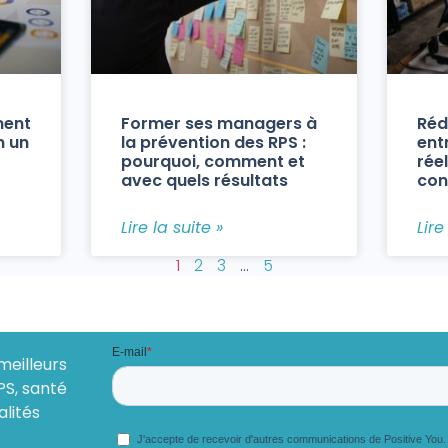
ment
Former ses managers à
Réd
n un
la prévention des RPS :
ent
pourquoi, comment et
réel
avec quels résultats
con
Lire la suite »
Lire
1
2
3
…
5
meilleurs
PS, santé
alités