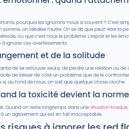
 émotionnel : quand l’attachem
mportants, pourquoi les ignorons-nous si souvent ? C’est sim
 En somme, on idéalise l’autre. On se dit que peut-être la
ériode, ou que c’est nous le problème. L’espoir et les émo
 à ignorer ces avertissements.
angement et de la solitude
rainte de se retrouver seul.e, de perdre une relation ou de
lus facile de laisser de côté un problème que de le confront
e si, au fond de nous, on sait que quelque chose cloche.
uand la toxicité devient la norme
bitude. Quand on reste longtemps dans une
situation toxique
 à un agissement qui est en fait inacceptable.
s risques à ignorer les red fl