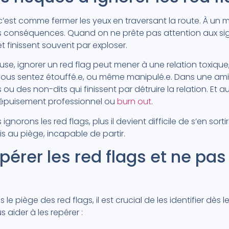
c’est comme fermer les yeux en traversant la route. À un 
es conséquences. Quand on ne prête pas attention aux sign
 finissent souvent par exploser.
se, ignorer un red flag peut mener à une relation toxique
ous sentez étouffé.e, ou même manipulé.e. Dans une amit
ou des non-dits qui finissent par détruire la relation. Et au
’épuisement professionnel ou
burn out
.
 ignorons les red flags, plus il devient difficile de s’en so
ris au piège, incapable de partir.
rer les red flags et ne pas 
e piège des red flags, il est crucial de les identifier dès l
 aider à les repérer :