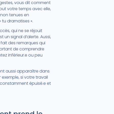
et gestes, vous dit comment
tout votre temps avec elle,
es non tenues en
 tu dramatises ».
cès, qui ne se réjouit
 un signal d’alerte. Aussi,
 fait des remarques qui
important de comprendre
tez inférieur.e ou peu
ent aussi apparaître dans
xemple, si votre travail
ez constamment épuisé.e et