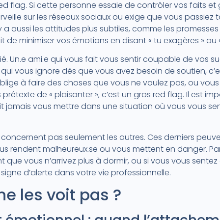
red flag. Si cette personne essaie de contrôler vos faits 
urveille sur les réseaux sociaux ou exige que vous passiez 
Il y a aussi les attitudes plus subtiles, comme les promess
t de minimiser vos émotions en disant « tu exagères » ou «
 Un.e ami.e qui vous fait vous sentir coupable de vos suc
qui vous ignore dès que vous avez besoin de soutien, c’est
oblige à faire des choses que vous ne voulez pas, ou vous
prétexte de « plaisanter », c’est un gros red flag. Il est 
it jamais vous mettre dans une situation où vous vous sen
 ne concernent pas seulement les autres. Ces derniers peuv
us rendent malheureux.se ou vous mettent en danger. Par e
nt que vous n’arrivez plus à dormir, ou si vous vous sent
n signe d’alerte dans votre vie professionnelle.
e les voit pas ?