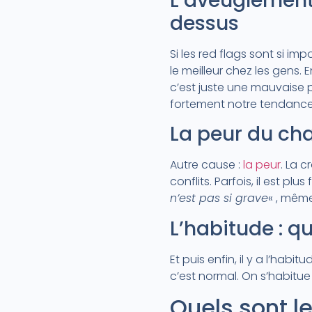
L’aveuglement
dessus
Si les red flags sont si i
le meilleur chez les gens.
c’est juste une mauvaise p
fortement notre tendance
La peur du ch
Autre cause :
la peur
. La c
conflits. Parfois, il est p
n’est pas si grave
« , mêm
L’habitude : q
Et puis enfin, il y a l’ha
c’est normal. On s’habitue
Quels sont le