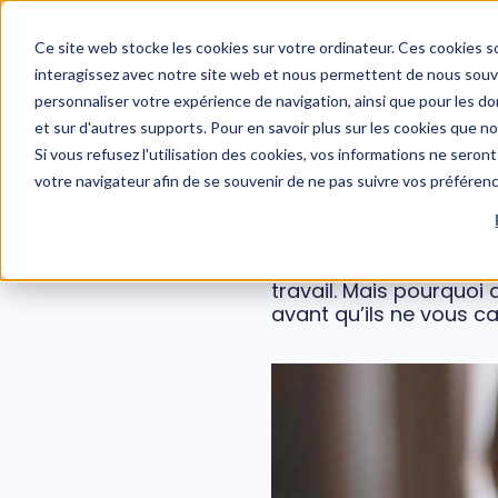
WEBINAIRE : Risques psychosociaux et managers : un 
Ce site web stocke les cookies sur votre ordinateur. Ces cookies so
interagissez avec notre site web et nous permettent de nous souven
personnaliser votre expérience de navigation, ainsi que pour les don
et sur d'autres supports. Pour en savoir plus sur les cookies que n
Red Flags 
Si vous refusez l'utilisation des cookies, vos informations ne seront 
votre navigateur afin de se souvenir de ne pas suivre vos préféren
Les red flags sont par
travail. Mais pourquoi
avant qu’ils ne vous ca