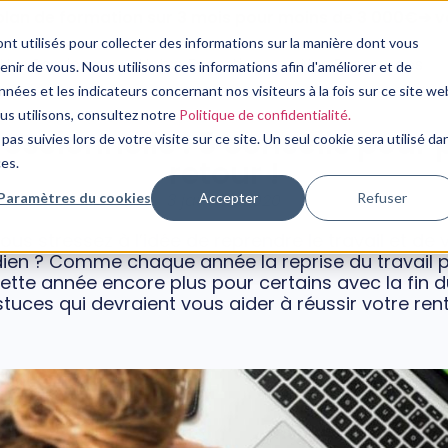
plan de formation sur 3 mois pour moins de 3 000€➔ vo
nt utilisés pour collecter des informations sur la manière dont vous
Nos Services
Notre Expertise
Nos Ressources
ir de vous. Nous utilisons ces informations afin d'améliorer et de
nées et les indicateurs concernant nos visiteurs à la fois sur ce site we
SENS AU TRAVAIL
ous utilisons, consultez notre
Politique de confidentialité.
essionnelle : 5 conseils pour
pas suivies lors de votre visite sur ce site. Un seul cookie sera utilisé da
retour !
ces.
Paramètres du cookies
Accepter
Refuser
3 janvier, 2020
ous stressez à l’idée de reprendre le travail et d
idien ? Comme chaque année la reprise du travail 
tte année encore plus pour certains avec la fin du
tuces qui devraient vous aider à réussir votre ren