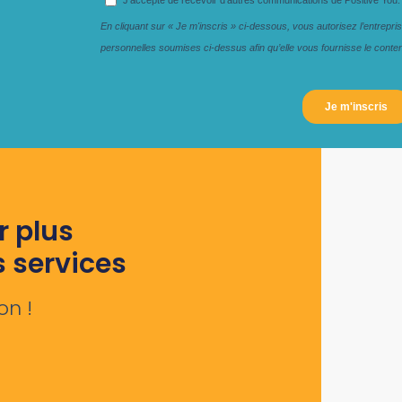
r plus
s services
on !