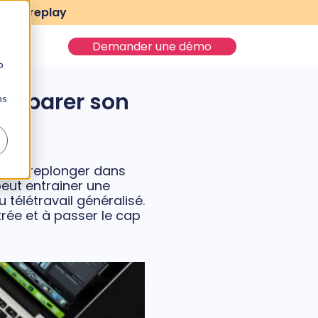
ir le replay
Blog
Demander une démo
b
 préparer son
ns
e vous replonger dans
peut entrainer une
 télétravail généralisé.
trée et à passer le cap