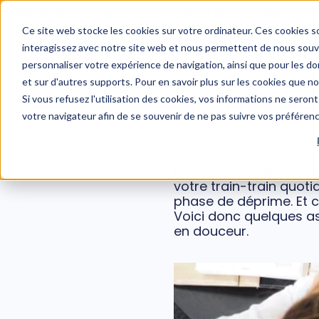
WEBINAIRE : Risques psychosociaux et managers : un 
Ce site web stocke les cookies sur votre ordinateur. Ces cookies so
interagissez avec notre site web et nous permettent de nous souven
personnaliser votre expérience de navigation, ainsi que pour les don
et sur d'autres supports. Pour en savoir plus sur les cookies que n
Rentrée prof
Si vous refusez l'utilisation des cookies, vos informations ne seront 
votre navigateur afin de se souvenir de ne pas suivre vos préféren
Finies les vacances ? V
votre train-train quot
phase de déprime. Et ce
Voici donc quelques as
en douceur.