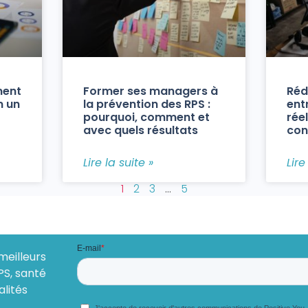
ment
Former ses managers à
Réd
n un
la prévention des RPS :
ent
pourquoi, comment et
réel
avec quels résultats
con
Lire la suite »
Lire
1
2
3
…
5
meilleurs
PS, santé
alités