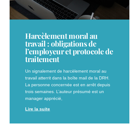
Harcèlement moral au
travail : obligations de
l’employeur et protocole de
traitement
Un signalement de harcèlement moral au
travail atterrit dans la boîte mail de la DRH.
La personne concernée est en arrêt depuis
trois semaines. L’auteur présumé est un
manager apprécié,
Lire la suite