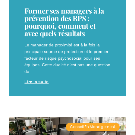
Former ses managers à la
prévention des RPS :
pourquoi, comment et
avec quels résultats
Le manager de proximité est à la fois la
principale source de protection et le premier
facteur de risque psychosocial pour ses
équipes. Cette dualité n’est pas une question
de
Lire la suite
Conseil En Management