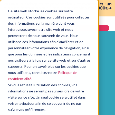
WEBINAIRE : Risques psychosociaux et managers : un
plan de formation sur 3 mois pour moins de 3 000€➔
Ce site web stocke les cookies sur votre
voir le replay
ordinateur. Ces cookies sont utilisés pour collecter
des informations sur la manière dont vous
Demander une démo
interagissez avec notre site web et nous
permettent de nous souvenir de vous. Nous
utilisons ces informations afin d'améliorer et de
personnaliser votre expérience de navigation, ainsi
que pour les données et les indicateurs concernant
nos visiteurs à la fois sur ce site web et sur d'autres
supports. Pour en savoir plus sur les cookies que
nous utilisons, consultez notre
Politique de
confidentialité.
Si vous refusez l'utilisation des cookies, vos
informations ne seront pas suivies lors de votre
visite sur ce site. Un seul cookie sera utilisé dans
votre navigateur afin de se souvenir de ne pas
suivre vos préférences.