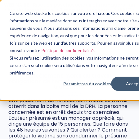
WEBINAIRE : Risques psychosociaux et managers : un
plan de formation sur 3 mois pour moins de 3 000€➔
Ce site web stocke les cookies sur votre ordinateur. Ces cookies so
voir le replay
informations sur la manière dont vous interagissez avec notre sit
souvenir de vous. Nous utilisons ces informations afin d'améliorer 
Demander une démo
expérience de navigation, ainsi que pour les données et les indicat
fois sur ce site web et sur d'autres supports. Pour en savoir plus su
consultez notre
Politique de confidentialité.
Si vous refusez l'utilisation des cookies, vos informations ne seront 
ce site. Un seul cookie sera utilisé dans votre navigateur afin de s
CONSEIL EN MANAGEMENT
préférences.
Harcèlement moral au travail :
obligations de l’employeur et protocole de
Paramètres du cookies
Accep
traitement
4 juin, 2026
Un signalement de harcèlement moral au travail
atterrit dans la boîte mail de la DRH. La personne
concernée est en arrêt depuis trois semaines.
L'auteur présumé est un manager apprécié, qui
dirige une équipe de 15 personnes. Que faire dans
les 48 heures suivantes ? Qui alerter ? Comment
protéger la victime sans condamner le présumé