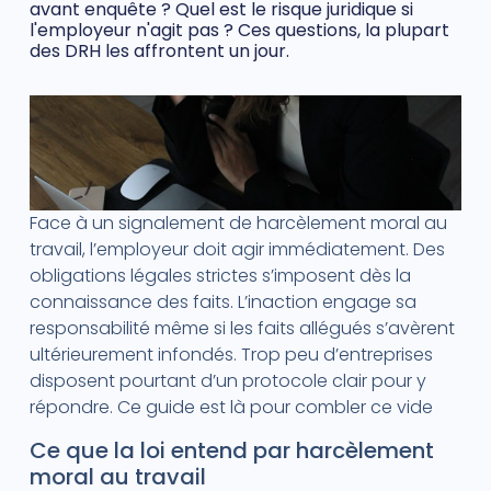
avant enquête ? Quel est le risque juridique si
l'employeur n'agit pas ? Ces questions, la plupart
des DRH les affrontent un jour.
Face à un signalement de harcèlement moral au
travail, l’employeur doit agir immédiatement. Des
obligations légales strictes s’imposent dès la
connaissance des faits. L’inaction engage sa
responsabilité même si les faits allégués s’avèrent
ultérieurement infondés. Trop peu d’entreprises
disposent pourtant d’un protocole clair pour y
répondre. Ce guide est là pour combler ce vide
Ce que la loi entend par harcèlement
moral au travail