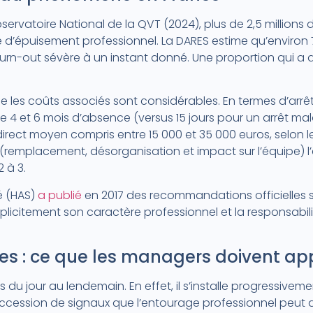
servatoire National de la QVT (2024), plus de 2,5 millions d
é d’épuisement professionnel. La DARES estime qu’environ 7
burn-out sévère à un instant donné. Une proportion qui 
lle les coûts associés sont considérables. En termes d’arr
 4 et 6 mois d’absence (versus 15 jours pour un arrêt ma
irect moyen compris entre 15 000 et 35 000 euros, selon le
s (remplacement, désorganisation et impact sur l’équipe) l
 à 3.
é (HAS)
a publié
en 2017 des recommandations officielles s
xplicitement son caractère professionnel et la responsabil
les : ce que les managers doivent ap
 du jour au lendemain. En effet, il s’installe progressivem
uccession de signaux que l’entourage professionnel peut d