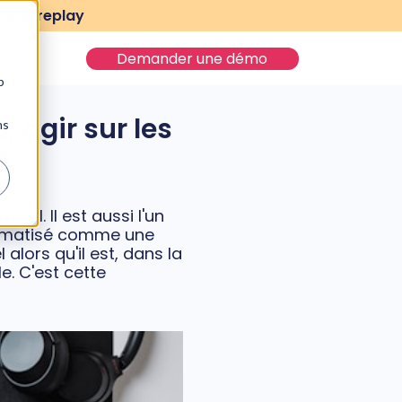
ir le replay
Blog
Demander une démo
b
, agir sur les
ns
s
ail. Il est aussi l'un
dramatisé comme une
alors qu'il est, dans la
e. C'est cette