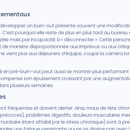
rtementaux
 développer un burn-out présente souvent une modificati
 C’est pourquoi elle reste de plus en plus tard au bure
zèle mais par incapacité à « déconnecter ». Cette person
agit de manière disproportionnée aux imprévus ou aux critiq
 ne vient plus aux déjeuners d’équipe, coupe la caméra lors
.
ié en pré-burn-out peut aussi se montrer plus performan
il compense son épuisement croissant par une augmentation
nt plusieurs semaines.
es
nt fréquentes et doivent alerter. Ainsi, maux de tête chro
 précoces), problèmes digestifs, douleurs musculaires inex
unitaire étant affaibli par le stress chronique) sont à pr
naler une fatigue persistante qui ne se dissipe pas avec l