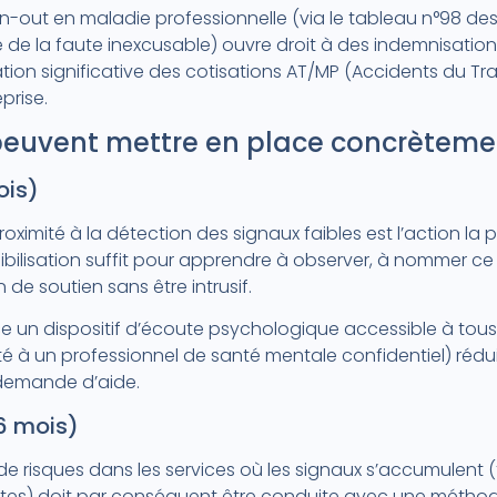
-out en maladie professionnelle (via le tableau n°98 de
e de la faute inexcusable) ouvre droit à des indemnisatio
on significative des cotisations AT/MP (Accidents du Tra
prise.
peuvent mettre en place concrèteme
ois)
ximité à la détection des signaux faibles est l’action la p
bilisation suffit pour apprendre à observer, à nommer ce
e soutien sans être intrusif.
 un dispositif d’écoute psychologique accessible à tous l
té à un professionnel de santé mentale confidentiel) réduit 
 demande d’aide.
6 mois)
de risques dans les services où les signaux s’accumulent 
entes) doit par conséquent être conduite avec une métho