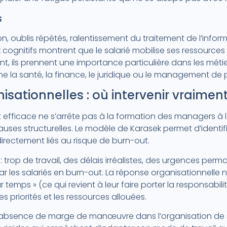
s
n, oublis répétés, ralentissement du traitement de l’inform
x cognitifs montrent que le salarié mobilise ses ressourc
ent, ils prennent une importance particulière dans les méti
 la santé, la finance, le juridique ou le management de 
isationnelles : où intervenir vraimen
 efficace ne s’arrête pas à la formation des managers à 
causes structurelles. Le modèle de Karasek permet d’identif
directement liés au risque de burn-out.
: trop de travail, des délais irréalistes, des urgences perma
r les salariés en burn-out. La réponse organisationnelle 
r temps » (ce qui revient à leur faire porter la responsabili
les priorités et les ressources allouées.
 absence de marge de manœuvre dans l’organisation de so