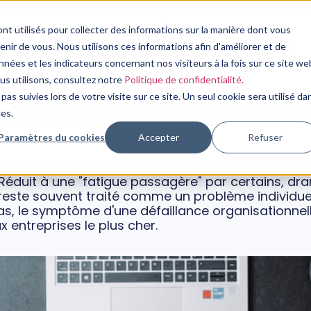
plan de formation sur 3 mois pour moins de 3 000€➔ vo
nt utilisés pour collecter des informations sur la manière dont vous
Nos Services
Notre Expertise
Nos Ressources
ir de vous. Nous utilisons ces informations afin d'améliorer et de
nées et les indicateurs concernant nos visiteurs à la fois sur ce site we
QVT/RPS
ous utilisons, consultez notre
Politique de confidentialité.
ravail : reconnaître les signes
pas suivies lors de votre visite sur ce site. Un seul cookie sera utilisé da
causes et protéger ses équipe
ces.
Paramètres du cookies
Accepter
Refuser
2 juin, 2026
l'un des sujets les plus médiatisés du monde du trav
 Réduit à une "fatigue passagère" par certains, 
il reste souvent traité comme un problème individuel 
s, le symptôme d'une défaillance organisationnell
 entreprises le plus cher.