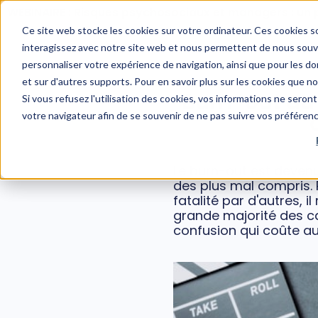
WEBINAIRE : Risques psychosociaux et managers : un 
Ce site web stocke les cookies sur votre ordinateur. Ces cookies so
interagissez avec notre site web et nous permettent de nous souven
personnaliser votre expérience de navigation, ainsi que pour les don
et sur d'autres supports. Pour en savoir plus sur les cookies que n
Burn-out au t
Si vous refusez l'utilisation des cookies, vos informations ne seront 
votre navigateur afin de se souvenir de ne pas suivre vos préféren
Le burn-out est devenu 
des plus mal compris.
fatalité par d'autres, 
grande majorité des ca
confusion qui coûte aux