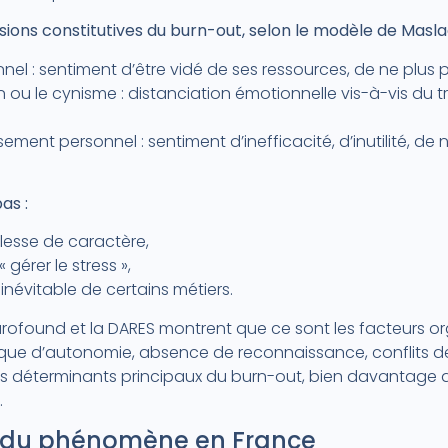
ensions constitutives du burn-out, selon le modèle de Masla
el : sentiment d’être vidé de ses ressources, de ne plus p
 ou le cynisme : distanciation émotionnelle vis-à-vis du t
ement personnel : sentiment d’inefficacité, d’inutilité, de
as :
blesse de caractère,
gérer le stress »,
névitable de certains métiers.
urofound et la DARES montrent que ce sont les facteurs o
que d’autonomie, absence de reconnaissance, conflits de 
 les déterminants principaux du burn-out, bien davantage q
.
e du phénomène en France