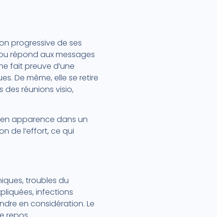
on progressive de ses
au ou répond aux messages
ne fait preuve d’une
ues. De même, elle se retire
 des réunions visio,
t en apparence dans un
 de l’effort, ce qui
niques, troubles du
pliquées, infections
endre en considération. Le
e repos.