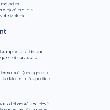
s maladies
ns majorées et peut
vail / Maladies
nt
lus rapide à fort impact.
 qu’on observe, et à
es salariés (une ligne de
le délai entre l’apparition
(taux d’absentéisme élevé,
de rigoureuse. Cela permet