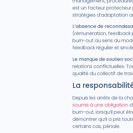
management, procédures r
est un facteur protecteur 
stratégies d’adaptation a
L’absence de reconnaiss
(rémunération, feedback po
burn-out au sens du modèl
feedback régulier et sinc
Le manque de soutien soci
relations conflictuelles. 
qualité du collectif de tra
La responsabilité
Depuis les arrêts de la ch
soumis à une obligation
de
burn-out, lorsqu’il peut ê
démontrer qu’il a pris tout
certains cas, pénale.