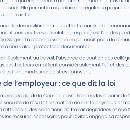
igides qui empêchent d’adapter son mode de travail aux
puissant. Elle permettra au salarié de réguler sa propre c
ux contraintes.
ance
: le déséquilibre entre les efforts fournis et la recon
sitif, perspectives d’évolution, respect) est l’un des prédi
e Siegrist. La reconnaissance ne se réduit pas à la rémun
ère a une valeur protectrice documentée.
al
: l’isolement au travail, l’absence de soutien des collègu
Tous ces facteurs amplifient considérablement l’effet des au
vail est un amortisseur de stress puissant.
 de l’employeur : ce que dit la loi
ambre sociale de la Cour de cassation rendus à partir de 
 sécurité de résultat en matière de santé physique et men
tre rattaché à des conditions de travail dégradées et que
es les mesures nécessaires pour l’éviter, engage sa respons