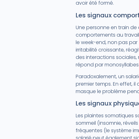
avoir été formé.
Les signaux compo
Une personne en train de
comportements au travail.
le week-end, non pas par 
irritabilité croissante, ré
des interactions sociales,
répond par monosyllabes
Paradoxalement, un salar
premier temps. En effet, 
masque le problème penda
Les signaux physiqu
Les plaintes somatiques so
sommeil (insomnie, réveils
fréquentes (le système imm
salarié peut également sig