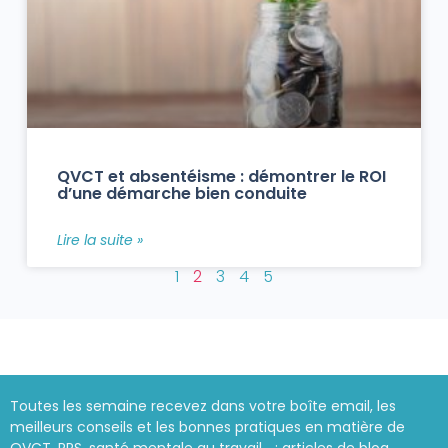
QVCT et absentéisme : démontrer le ROI
d’une démarche bien conduite
Lire la suite »
1
2
3
4
5
Toutes les semaine recevez dans votre boîte email, les
meilleurs conseils et les bonnes pratiques en matière de
QVCT, RPS, santé mentale au travail… : articles de blog,