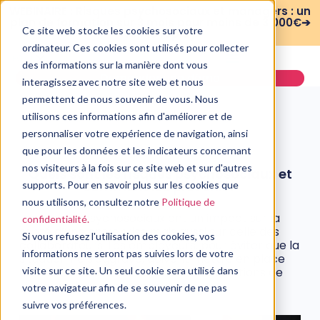
WEBINAIRE : Risques psychosociaux et managers : un
plan de formation sur 3 mois pour moins de 3 000€➔
Ce site web stocke les cookies sur votre
voir le replay
ordinateur. Ces cookies sont utilisés pour collecter
des informations sur la manière dont vous
Demander une démo
interagissez avec notre site web et nous
permettent de nous souvenir de vous. Nous
utilisons ces informations afin d'améliorer et de
personnaliser votre expérience de navigation, ainsi
que pour les données et les indicateurs concernant
QVT/RPS
nos visiteurs à la fois sur ce site web et sur d'autres
Quels sont les risques psychosociaux et
comment les prévenir ?
supports. Pour en savoir plus sur les cookies que
nous utilisons, consultez notre
Politique de
27 septembre, 2021
Les risques psychosociaux ont un impact sur la
confidentialité.
santé d’une entreprise mais aussi sur celle des
Si vous refusez l'utilisation des cookies, vos
collaborateurs. Les employeurs, pour éviter que la
informations ne seront pas suivies lors de votre
situation ne s'aggrave, doivent mettre en place
des mesures, afin de favoriser les conditions de
visite sur ce site. Un seul cookie sera utilisé dans
travail de leurs collaborateurs.
votre navigateur afin de se souvenir de ne pas
suivre vos préférences.