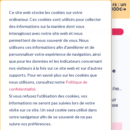
WEBINAIRE : Risques psychosociaux et managers : un
plan de formation sur 3 mois pour moins de 3 000€➔
Ce site web stocke les cookies sur votre
voir le replay
ordinateur. Ces cookies sont utilisés pour collecter
des informations sur la manière dont vous
Demander une démo
interagissez avec notre site web et nous
permettent de nous souvenir de vous. Nous
utilisons ces informations afin d'améliorer et de
personnaliser votre expérience de navigation, ainsi
que pour les données et les indicateurs concernant
PSYCHOLOGIE
nos visiteurs à la fois sur ce site web et sur d'autres
L’ASMR comment ça marche ? Suis-je
réceptif ?
supports. Pour en savoir plus sur les cookies que
nous utilisons, consultez notre
Politique de
27 septembre, 2021
Tapotements, chuchotements, bruits de bouche…
confidentialité.
Les adeptes de l’ASMR sont de plus en plus
Si vous refusez l'utilisation des cookies, vos
nombreux. Et pour cause, cette technique, pour
informations ne seront pas suivies lors de votre
les plus réceptifs, permet une relaxation intense
et favorise même l’endormissement.
visite sur ce site. Un seul cookie sera utilisé dans
votre navigateur afin de se souvenir de ne pas
suivre vos préférences.