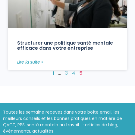
Structurer une politique santé mentale
efficace dans votre entreprise
Lire la suite »
1
…
3
4
5
Toutes les semaine recevez dans votre boîte email, les
meilleurs conseils et les bonnes pratiques en matière de
QVCT, RPS, santé mentale au travail… : articles de blog,
événements, actualités