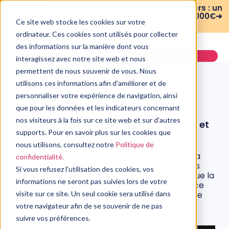
WEBINAIRE : Risques psychosociaux et managers : un
plan de formation sur 3 mois pour moins de 3 000€➔
Ce site web stocke les cookies sur votre
voir le replay
ordinateur. Ces cookies sont utilisés pour collecter
des informations sur la manière dont vous
Demander une démo
interagissez avec notre site web et nous
permettent de nous souvenir de vous. Nous
utilisons ces informations afin d'améliorer et de
personnaliser votre expérience de navigation, ainsi
que pour les données et les indicateurs concernant
QVT/RPS
nos visiteurs à la fois sur ce site web et sur d'autres
Quels sont les risques psychosociaux et
comment les prévenir ?
supports. Pour en savoir plus sur les cookies que
nous utilisons, consultez notre
Politique de
27 septembre, 2021
Les risques psychosociaux ont un impact sur la
confidentialité.
santé d’une entreprise mais aussi sur celle des
Si vous refusez l'utilisation des cookies, vos
collaborateurs. Les employeurs, pour éviter que la
informations ne seront pas suivies lors de votre
situation ne s'aggrave, doivent mettre en place
des mesures, afin de favoriser les conditions de
visite sur ce site. Un seul cookie sera utilisé dans
travail de leurs collaborateurs.
votre navigateur afin de se souvenir de ne pas
suivre vos préférences.