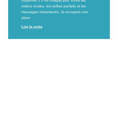
moyenne 1 h 48 chaque jour. Entre les
vidéos virales, les selfies parfaits et les
messages instantanés, ils occupent une
place
Lire la suite
Développement Compétences