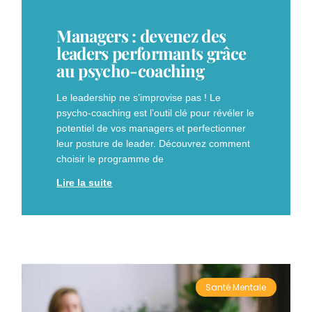
Managers : devenez des
leaders performants grâce
au psycho-coaching
Le leadership ne s’improvise pas ! Le
psycho-coaching est l’outil clé pour révéler le
potentiel de vos managers et perfectionner
leur posture de leader. Découvrez comment
choisir le programme de
Lire la suite
Santé Mentale