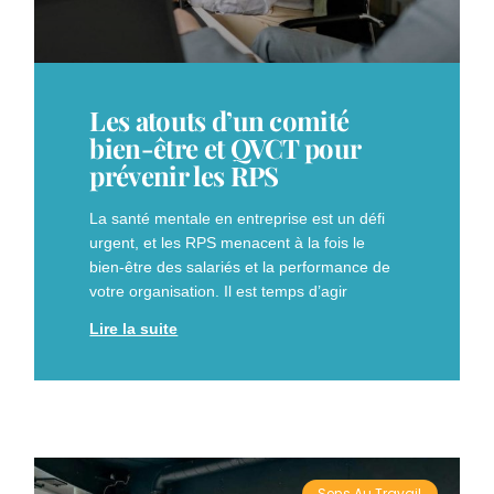
Les atouts d’un comité
bien-être et QVCT pour
prévenir les RPS
La santé mentale en entreprise est un défi
urgent, et les RPS menacent à la fois le
bien-être des salariés et la performance de
votre organisation. Il est temps d’agir
Lire la suite
Sens Au Travail