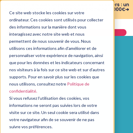
WEBINAIRE : Risques psychosociaux et managers : un
plan de formation sur 3 mois pour moins de 3 000€➔
Ce site web stocke les cookies sur votre
voir le replay
ordinateur. Ces cookies sont utilisés pour collecter
des informations sur la manière dont vous
Demander une démo
interagissez avec notre site web et nous
permettent de nous souvenir de vous. Nous
utilisons ces informations afin d'améliorer et de
personnaliser votre expérience de navigation, ainsi
que pour les données et les indicateurs concernant
nos visiteurs à la fois sur ce site web et sur d'autres
supports. Pour en savoir plus sur les cookies que
nous utilisons, consultez notre
Politique de
confidentialité.
Si vous refusez l'utilisation des cookies, vos
informations ne seront pas suivies lors de votre
visite sur ce site. Un seul cookie sera utilisé dans
votre navigateur afin de se souvenir de ne pas
suivre vos préférences.