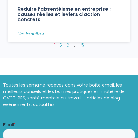
Réduire l’absentéisme en entreprise :
causes réelles et leviers d’action
concrets
Lire la suite »
1
2
3
…
5
Toutes les semaine recevez dans votre boîte email, les
meilleurs conseils et les bonnes pratiques en matière de
QVCT, RPS, santé mentale au travail… : articles de blog,
événements, actualités