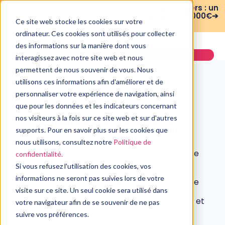
WEBINAIRE : Risques psychosociaux et managers : un
plan de formation sur 3 mois pour moins de 3 000€➔
Ce site web stocke les cookies sur votre
voir le replay
ordinateur. Ces cookies sont utilisés pour collecter
des informations sur la manière dont vous
Demander une démo
interagissez avec notre site web et nous
permettent de nous souvenir de vous. Nous
utilisons ces informations afin d'améliorer et de
personnaliser votre expérience de navigation, ainsi
que pour les données et les indicateurs concernant
QVT/RPS
nos visiteurs à la fois sur ce site web et sur d'autres
Comment utiliser les nouvelles
technologies pour réduire les RPS ?
supports. Pour en savoir plus sur les cookies que
nous utilisons, consultez notre
Politique de
12 août, 2024
Les nouvelles technologies transforment notre
confidentialité.
travail. Mais elles apportent aussi des défis :
Si vous refusez l'utilisation des cookies, vos
surcharge d’infos, pression et flou vie
informations ne seront pas suivies lors de votre
pro/personnelle. Pas de panique, ces enjeux ne
sont pas une fatalité. Découvrez comment
visite sur ce site. Un seul cookie sera utilisé dans
optimiser ces outils pour booster le bien-être et
votre navigateur afin de se souvenir de ne pas
la performance.
suivre vos préférences.