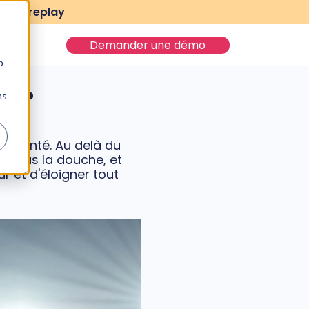
ir le replay
Blog
Demander une démo
b
ux?
ns
re santé. Au delà du
r sous la douche, et
 et d'éloigner tout