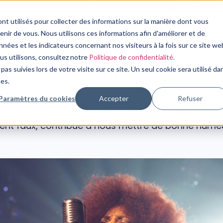
plan de formation sur 3 mois pour moins de 3 000€➔ vo
nt utilisés pour collecter des informations sur la manière dont vous
Nos Services
Notre Expertise
Nos Ressources
ir de vous. Nous utilisons ces informations afin d'améliorer et de
nées et les indicateurs concernant nos visiteurs à la fois sur ce site we
PSYCHOLOGIE
ous utilisons, consultez notre
Politique de confidentialité.
mment le chant rend-il heure
pas suivies lors de votre visite sur ce site. Un seul cookie sera utilisé da
ces.
29 juin, 2024
Paramètres du cookies
Accepter
Refuser
ombreux effets bénéfiques sur notre moral et not
musique, le simple fait de chanter , à commencer pa
nt faux, contribue à nous mettre de bonne humeur