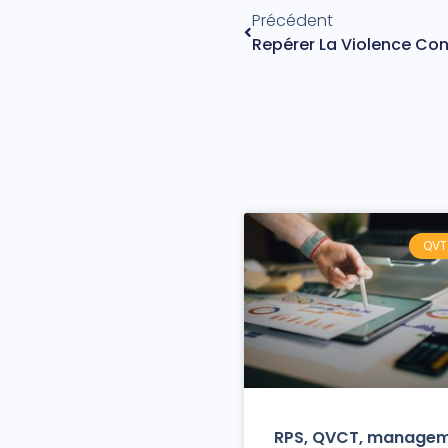
Précédent
Repérer La Violence Co
QVT
RPS, QVCT, manage