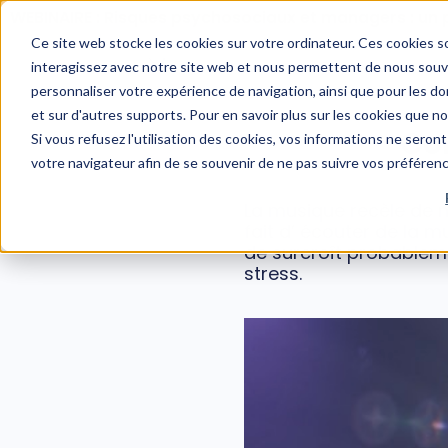
WEBINAIRE : Risques psychosociaux et managers : un 
Ce site web stocke les cookies sur votre ordinateur. Ces cookies so
interagissez avec notre site web et nous permettent de nous souven
personnaliser votre expérience de navigation, ainsi que pour les don
et sur d'autres supports. Pour en savoir plus sur les cookies que n
Co
Si vous refusez l'utilisation des cookies, vos informations ne seront 
votre navigateur afin de se souvenir de ne pas suivre vos préféren
La musique recèle de n
fait d’ écouter de la 
de surcroît probableme
stress.