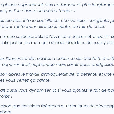
dorphines augmentent plus nettement et plus longtemp
u que l’on chante en même temps. »
s bienfaisante lorsqu’elle est choisie selon nos goûts, p
rcé par l ‘intentionnalité consciente du fait du choix.
er une soirée karaoké à l‘avance a déjà un effet positif s
r anticipation au moment où nous décidons de nous y ado
, l’Université de Londres a confirmé ses bienfaits à diff
groupe rendrait euphorique mais serait aussi analgésiqu
oir après le travail, provoquerait de la détente, et une 
es vous verrez ça calme
.
ait aussi vous dynamiser. Et si vous ajoutez le fait de 
corps !
te raison que certaines thérapies et techniques de dével
 chant.