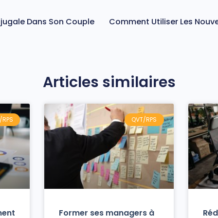
njugale Dans Son Couple
Articles similaires
/RPS
QVT/RPS
ment
Former ses managers à
Réd