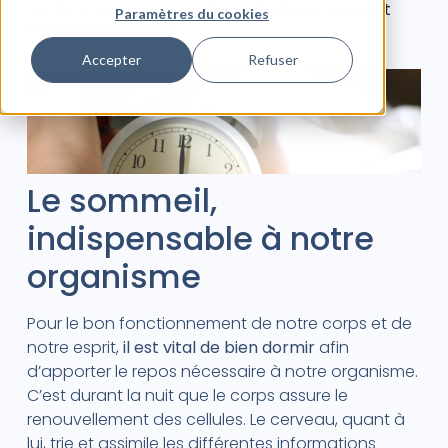
les femmes ou encore le mode de vie peuvent
Paramètres du cookies
dégrader nos nuits.
Accepter
Refuser
Le sommeil,
indispensable à notre
organisme
Pour le bon fonctionnement de notre corps et de
notre esprit,
il est vital de bien dormir
afin
d’apporter le repos nécessaire à notre organisme.
C’est durant la nuit que le corps assure le
renouvellement des cellules. Le cerveau, quant à
lui, trie et assimile les différentes informations