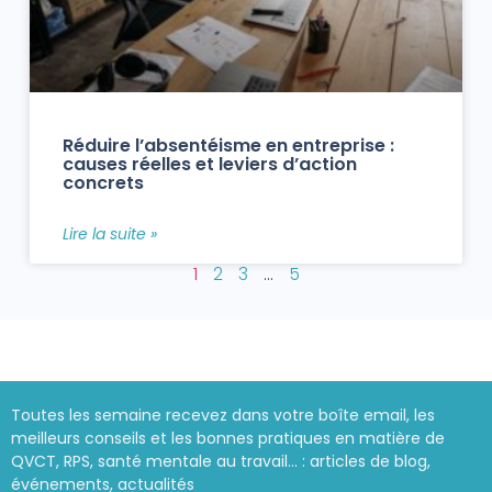
Réduire l’absentéisme en entreprise :
causes réelles et leviers d’action
concrets
Lire la suite »
1
2
3
…
5
Toutes les semaine recevez dans votre boîte email, les
meilleurs conseils et les bonnes pratiques en matière de
QVCT, RPS, santé mentale au travail… : articles de blog,
événements, actualités