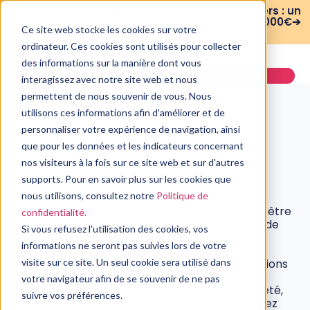
WEBINAIRE : Risques psychosociaux et managers : un
plan de formation sur 3 mois pour moins de 3 000€➔
Ce site web stocke les cookies sur votre
voir le replay
ordinateur. Ces cookies sont utilisés pour collecter
des informations sur la manière dont vous
Demander une démo
interagissez avec notre site web et nous
permettent de nous souvenir de vous. Nous
utilisons ces informations afin d'améliorer et de
personnaliser votre expérience de navigation, ainsi
que pour les données et les indicateurs concernant
PSYCHOLOGIE
nos visiteurs à la fois sur ce site web et sur d'autres
Insomnie : quelles sont les causes
psychologiques ?
supports. Pour en savoir plus sur les cookies que
nous utilisons, consultez notre
Politique de
29 avril, 2021
L’insomnie est un trouble du sommeil qui peut être
confidentialité.
défini comme la difficulté à s’endormir, le fait de
Si vous refusez l'utilisation des cookies, vos
se réveiller dans la nuit, ou trop tôt le matin…
informations ne seront pas suivies lors de votre
L’insomnie se caractérise également par la
mauvaise qualité de sommeil et les répercussions
visite sur ce site. Un seul cookie sera utilisé dans
qu’elle occasionne sur la santé physique et
votre navigateur afin de se souvenir de ne pas
psychique. Quelles en sont les causes ? L’anxiété,
suivre vos préférences.
la dépression, la fluctuation des hormones chez