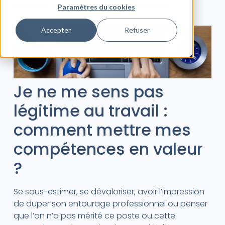
détacher de ce sentiment d’illégitimité.
Paramètres du cookies
Accepter
Refuser
Je ne me sens pas
légitime au travail :
comment mettre mes
compétences en valeur
?
Se sous-estimer, se dévaloriser, avoir l’impression
de duper son entourage professionnel ou penser
que l’on n’a pas mérité ce poste ou cette