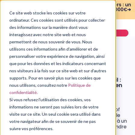
WEBINAIRE : Risques psychosociaux et managers : un
plan de formation sur 3 mois pour moins de 3 000€➔
Ce site web stocke les cookies sur votre
voir le replay
ordinateur. Ces cookies sont utilisés pour collecter
des informations sur la manière dont vous
Demander une démo
interagissez avec notre site web et nous
permettent de nous souvenir de vous. Nous
utilisons ces informations afin d'améliorer et de
personnaliser votre expérience de navigation, ainsi
que pour les données et les indicateurs concernant
DÉVELOPPEMENT
nos visiteurs à la fois sur ce site web et sur d'autres
COMPÉTENCES
supports. Pour en savoir plus sur les cookies que
Je ne me sens pas légitime au travail :
comment mettre mes compétences en
nous utilisons, consultez notre
Politique de
valeur ?
confidentialité.
4 mars, 2021
Si vous refusez l'utilisation des cookies, vos
Ne pas se sentir légitime au travail est un
informations ne seront pas suivies lors de votre
sentiment répandu. En effet, selon le Journal of
visite sur ce site. Un seul cookie sera utilisé dans
Behavioral Science, 70 % des personnes dans le
monde souffrent du syndrome de l’imposteur à un
votre navigateur afin de se souvenir de ne pas
moment de leur vie. Voici 5 pistes pour apprendre
suivre vos préférences.
à mettre en valeur ses compétences, et se