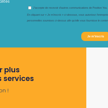
alités
r plus
s services
on !