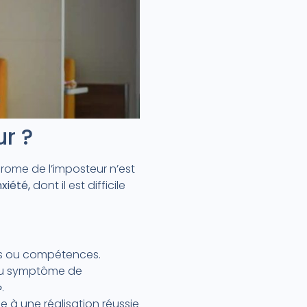
r ?
drome de l’imposteur n’est
xiété,
dont il est difficile
és ou compétences.
 du symptôme de
»
.
 à une réalisation réussie