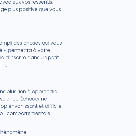
vec eux vos ressentis.
ge plus positive que vous
ompli des choses qui vous
ivé », permettra à votre
le d’inscrire dans un petit
ine.
ons plus rien à apprendre.
onscience. Échouer ne
rop envahissant et difficile
ivo- comportementale
e phénomène.