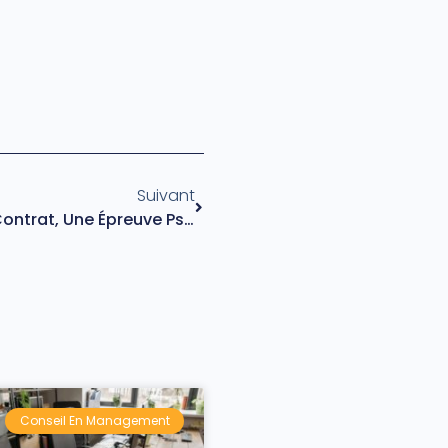
Suivant
Alternance : Décrocher Un Contrat, Une Épreuve Psychologique
Conseil En Management