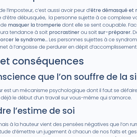
e l’imposteur, c’est aussi avoir peur d’
être démasqué et m
nte d’être débusquée, la personne sujette à ce complexe 
n de
masquer la tromperie
dont elle se sent coupable. Fa
 aura tendance à soit
procrastiner
ou soit
sur-préparer.
Da
forcer le syndrome…
Les personnes sujettes à ce syndrome
ermet à l’angoisse de perdurer en dépit d’accomplissements
et conséquences
nscience que l’on souffre de la s
r est un mécanisme psychologique dont il faut se défaire
 déjà le début d’un travail sur vous-même qui s’amorce.
e l’estime de soi
mais à la hauteur vient des pensées négatives que l’on r
bitude d’émettre un jugement à chacun de nos faits et g