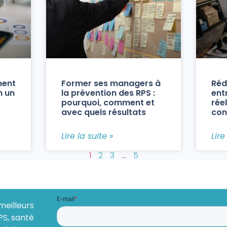
ment
Former ses managers à
Réd
n un
la prévention des RPS :
ent
pourquoi, comment et
réel
avec quels résultats
con
Lire la suite »
Lire
1
2
3
…
5
meilleurs
PS, santé