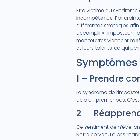
Être victime du syndrome d
incompétence
. Par crai
différentes stratégies afi
accomplir « l’imposteur »
manœuvres viennent
ren
et leurs talents, ce qui p
Symptômes 
1 – Prendre co
Le syndrome de l’imposteu
déjà un premier pas. C’est
2 – Réapprendr
Ce sentiment de n’être ja
Notre cerveau a pris l’ha