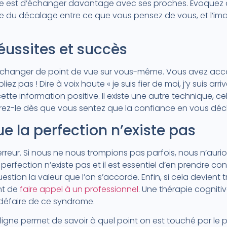
ste est d’échanger davantage avec ses proches. Évoquez a
 du décalage entre ce que vous pensez de vous, et l’ima
réussites et succès
e changer de point de vue sur vous-même. Vous avez acc
bliez pas ! Dire à voix haute « je suis fier de moi, j’y suis arr
tte information positive. Il existe une autre technique, cel
vrez-le dès que vous sentez que la confiance en vous décl
ue la perfection n’existe pas
erreur. Si nous ne nous trompions pas parfois, nous n’auri
perfection n’existe pas et il est essentiel d’en prendre c
stion la valeur que l’on s’accorde. Enfin, si cela devient t
nt de
faire appel à un professionnel
. Une thérapie cognit
défaire de ce syndrome.
ligne permet de savoir à quel point on est touché par l