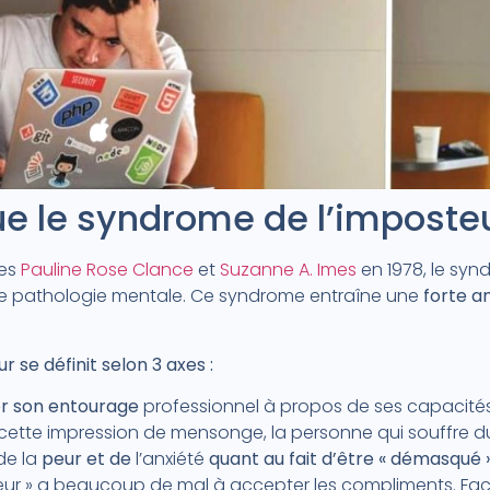
e le syndrome de l’imposteu
ues
Pauline Rose Clance
et
Suzanne A. Imes
en 1978, le syn
 pathologie mentale. Ce syndrome entraîne une
forte an
 se définit selon 3 axes :
er son entourage
professionnel à propos de ses capacit
ette impression de mensonge, la personne qui souffre
de la
peur et de
l’anxiété
quant au fait d’être « démasqué 
ur » a beaucoup de mal à accepter les compliments. Face