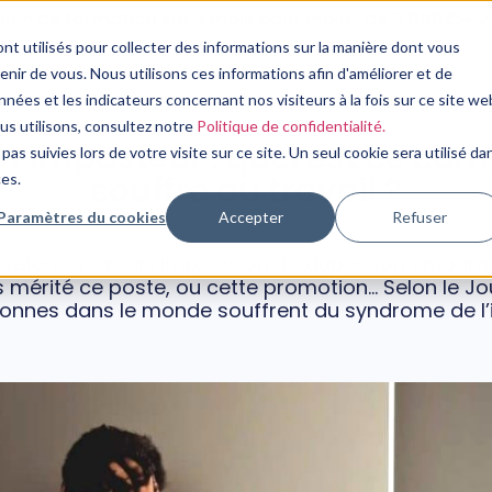
plan de formation sur 3 mois pour moins de 3 000€➔ vo
nt utilisés pour collecter des informations sur la manière dont vous
Nos Services
Notre Expertise
Nos Ressources
ir de vous. Nous utilisons ces informations afin d'améliorer et de
nées et les indicateurs concernant nos visiteurs à la fois sur ce site we
SANTÉ MENTALE
ous utilisons, consultez notre
Politique de confidentialité.
l’imposteur : quel est ce com
pas suivies lors de votre visite sur ce site. Un seul cookie sera utilisé da
souffre au travail ?
ces.
Paramètres du cookies
Accepter
Refuser
2 juillet, 2020
valoriser, avoir l’impression de duper son entour
s mérité ce poste, ou cette promotion… Selon le Jo
sonnes dans le monde souffrent du syndrome de l