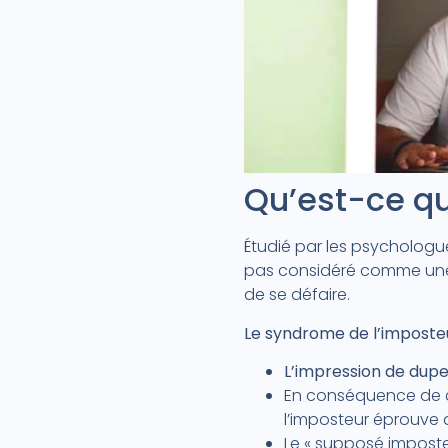
Qu’est-ce qu
Étudié par les psycholog
pas considéré comme une
de se défaire.
Le syndrome de l’imposteur
L’impression de dup
En conséquence de c
l’imposteur éprouve 
Le « supposé imposte