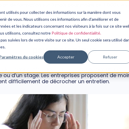
plan de formation sur 3 mois pour moins de 3 000€➔ vo
nt utilisés pour collecter des informations sur la manière dont vous
Nos Services
Notre Expertise
Nos Ressources
ir de vous. Nous utilisons ces informations afin d'améliorer et de
nées et les indicateurs concernant nos visiteurs à la fois sur ce site we
DÉVELOPPEMENT COMPÉTENCE
ous utilisons, consultez notre
Politique de confidentialité.
ce : décrocher un contrat, un
pas suivies lors de votre visite sur ce site. Un seul cookie sera utilisé da
psychologique
ces.
Paramètres du cookies
Accepter
Refuser
16 juillet, 2020
études, l’apprentissage passe souvent par un pass
 ou d’un stage. Les entreprises proposent de moi
ent difficilement de décrocher un entretien.