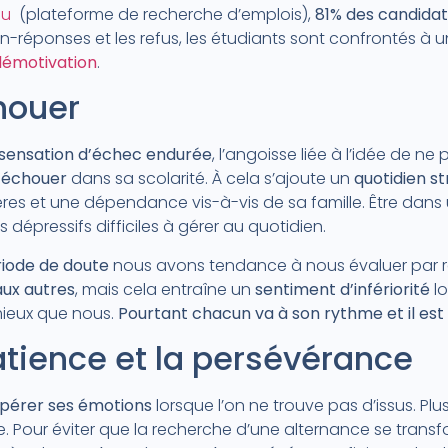
ou
(plateforme de recherche d’emplois),
81% des candidat
on-réponses et les refus, les étudiants sont confrontés à
démotivation
.
houer
sensation d’échec endurée
, l’angoisse liée à l’idée de ne
d’échouer
dans sa scolarité. À cela s’ajoute un
quotidien s
ières et une dépendance vis-à-vis de sa famille. Être dans 
dépressifs difficiles à gérer au quotidien.
iode de doute
nous avons tendance à nous évaluer par rap
ux autres
, mais cela entraîne un
sentiment d’infériorité
lo
mieux que nous.
Pourtant chacun va à son rythme et il est 
patience et la persévérance
pérer ses émotions
lorsque l’on ne trouve pas d’issus. P
ue. Pour éviter que la recherche d’une alternance se transf