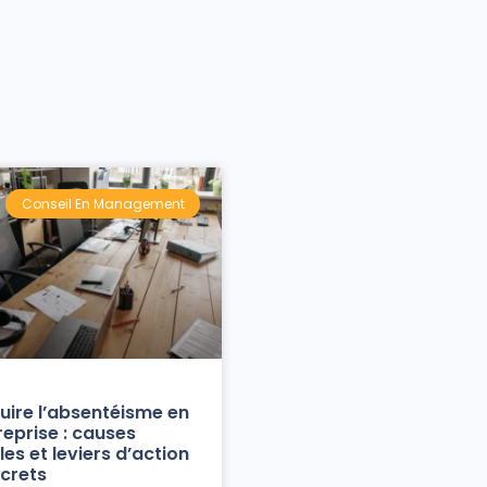
Conseil En Management
uire l’absentéisme en
reprise : causes
les et leviers d’action
crets