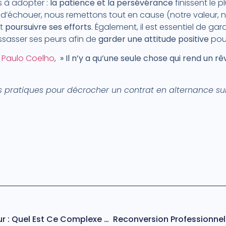
s à adopter :
la patience et la persévérance
finissent le 
n d’échouer, nous remettons tout en cause (notre valeur, n
t
poursuivre ses efforts
. Également, il est essentiel de ga
ressasser ses peurs afin de
garder une
attitude positive
pour
r
Paulo Coelho
,
» Il n’y a qu’une seule chose qui rend un rêv
s pratiques pour décrocher un contrat en alternance su
Syndrome De L’imposteur : Quel Est Ce Complexe Dont On Souffre Au Travail ?