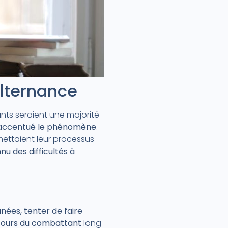
alternance
ants seraient une majorité
a accentué le phénomène
.
mettaient leur processus
u des difficultés à
ées, tenter de faire
ours du combattant
long