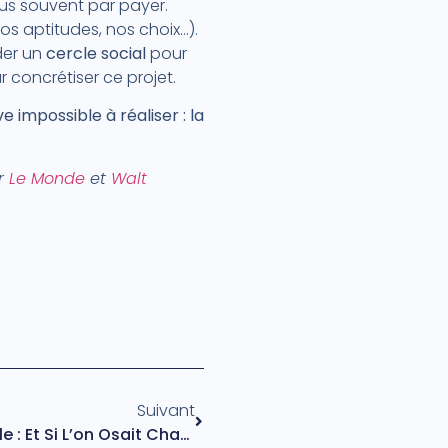
plus souvent par payer.
os aptitudes, nos choix…).
rder un
cercle social
pour
 concrétiser ce projet.
e impossible à réaliser : la
r
Le Monde
et
Walt
Suivant
Reconversion Professionnelle : Et Si L’on Osait Changer De Voie ?