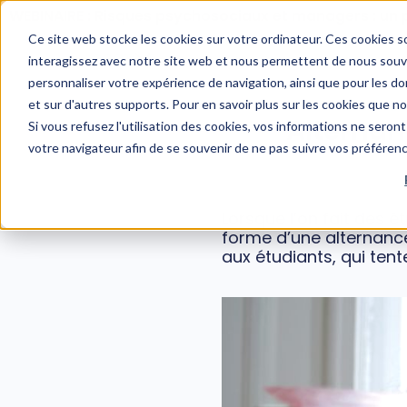
WEBINAIRE : Risques psychosociaux et managers : un 
Ce site web stocke les cookies sur votre ordinateur. Ces cookies so
interagissez avec notre site web et nous permettent de nous souven
personnaliser votre expérience de navigation, ainsi que pour les don
et sur d'autres supports. Pour en savoir plus sur les cookies que n
Alternan
Si vous refusez l'utilisation des cookies, vos informations ne seront 
votre navigateur afin de se souvenir de ne pas suivre vos préféren
Lorsque l’on fait des 
forme d’une alternance
aux étudiants, qui tent