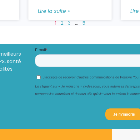
Lire la suite »
Lire
1
2
3
…
5
meilleurs
PS, santé
alités