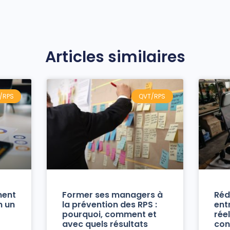
Articles similaires
/RPS
QVT/RPS
ment
Former ses managers à
Réd
n un
la prévention des RPS :
ent
pourquoi, comment et
réel
avec quels résultats
con