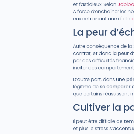
et fastidieux. Selon
Jobib
A force d’enchaîner les n
eux entrainant une réelle
La peur d’éc
Autre conséquence de la
contrat, et donc
la peur 
par des difficultés financ
inciter des comportements 
D’autre part, dans une
pér
légitime de
se comparer a
que certains réussissent 
Cultiver la 
Il peut être difficile de
tem
et plus le stress s’accent