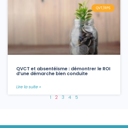
QVT/RPS
QVCT et absentéisme : démontrer le ROI
d’une démarche bien conduite
Lire la suite »
1
2
3
4
5