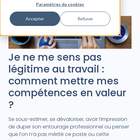
détacher de ce sentiment d’illégitimité.
Paramètres du cookies
Accepter
Refuser
Je ne me sens pas
légitime au travail :
comment mettre mes
compétences en valeur
?
Se sous-estimer, se dévaloriser, avoir l’impression
de duper son entourage professionnel ou penser
que l’on n’a pas mérité ce poste ou cette