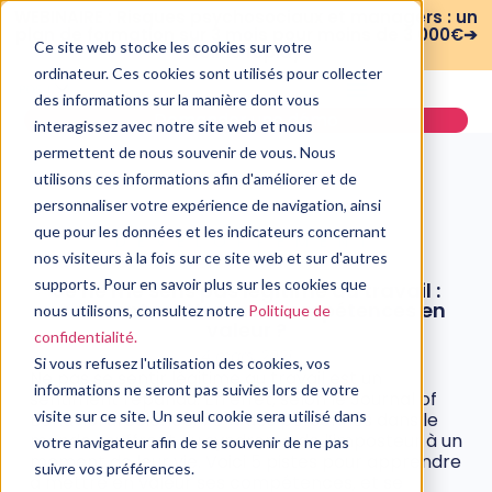
WEBINAIRE : Risques psychosociaux et managers : un
plan de formation sur 3 mois pour moins de 3 000€➔
Ce site web stocke les cookies sur votre
voir le replay
ordinateur. Ces cookies sont utilisés pour collecter
des informations sur la manière dont vous
Demander une démo
interagissez avec notre site web et nous
permettent de nous souvenir de vous. Nous
utilisons ces informations afin d'améliorer et de
personnaliser votre expérience de navigation, ainsi
que pour les données et les indicateurs concernant
DÉVELOPPEMENT
nos visiteurs à la fois sur ce site web et sur d'autres
COMPÉTENCES
supports. Pour en savoir plus sur les cookies que
Je ne me sens pas légitime au travail :
comment mettre mes compétences en
nous utilisons, consultez notre
Politique de
valeur ?
confidentialité.
4 mars, 2021
Si vous refusez l'utilisation des cookies, vos
Ne pas se sentir légitime au travail est un
informations ne seront pas suivies lors de votre
sentiment répandu. En effet, selon le Journal of
visite sur ce site. Un seul cookie sera utilisé dans
Behavioral Science, 70 % des personnes dans le
monde souffrent du syndrome de l’imposteur à un
votre navigateur afin de se souvenir de ne pas
moment de leur vie. Voici 5 pistes pour apprendre
suivre vos préférences.
à mettre en valeur ses compétences, et se