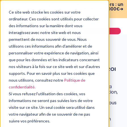
WEBINAIRE : Risques psychosociaux et managers : un
plan de formation sur 3 mois pour moins de 3 000€➔
Ce site web stocke les cookies sur votre
voir le replay
ordinateur. Ces cookies sont utilisés pour collecter
des informations sur la manière dont vous
Demander une démo
interagissez avec notre site web et nous
permettent de nous souvenir de vous. Nous
utilisons ces informations afin d'améliorer et de
personnaliser votre expérience de navigation, ainsi
que pour les données et les indicateurs concernant
QVT/RPS
nos visiteurs à la fois sur ce site web et sur d'autres
QVCT et absentéisme : démontrer le ROI
d’une démarche bien conduite
supports. Pour en savoir plus sur les cookies que
nous utilisons, consultez notre
Politique de
7 mai, 2026
"Combien ça va nous coûter ?" est rarement la
confidentialité.
question que redoutent les DRH. La vraie question,
Si vous refusez l'utilisation des cookies, vos
celle qui bloque les démarches QVCT les plus
informations ne seront pas suivies lors de votre
prometteuses, est celle-ci : "Combien ça va nous
rapporter ?" En effet, un DAF ou un DG qui ne
visite sur ce site. Un seul cookie sera utilisé dans
perçoit pas de retour sur investissement clair
votre navigateur afin de se souvenir de ne pas
refusera de financer une démarche, aussi bien
suivre vos préférences.
intentionnée soit-elle.