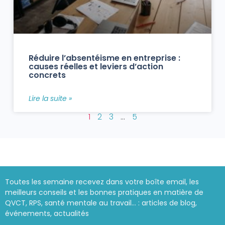
Réduire l’absentéisme en entreprise :
causes réelles et leviers d’action
concrets
Lire la suite »
1
2
3
…
5
Toutes les semaine recevez dans votre boîte email, les
meilleurs conseils et les bonnes pratiques en matière de
QVCT, RPS, santé mentale au travail… : articles de blog,
événements, actualités