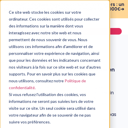
WEBINAIRE : Risques psychosociaux et managers : un
plan de formation sur 3 mois pour moins de 3 000€➔
Ce site web stocke les cookies sur votre
voir le replay
ordinateur. Ces cookies sont utilisés pour collecter
des informations sur la manière dont vous
Demander une démo
interagissez avec notre site web et nous
permettent de nous souvenir de vous. Nous
utilisons ces informations afin d'améliorer et de
personnaliser votre expérience de navigation, ainsi
que pour les données et les indicateurs concernant
PSYCHOLOGIE
nos visiteurs à la fois sur ce site web et sur d'autres
Pourquoi consulter un psychologue en
ligne lorsqu’on est senior
supports. Pour en savoir plus sur les cookies que
nous utilisons, consultez notre
Politique de
13 juin, 2019
Un psychologue est un professionnel qui est à
confidentialité.
l’écoute des personnes qui éprouvent le besoin
Si vous refusez l'utilisation des cookies, vos
d’obtenir de l’aide extérieure pour leurs
informations ne seront pas suivies lors de votre
problèmes. Parfois le réconfort des proches
(famille, amis, conjoint) est inefficace ou
visite sur ce site. Un seul cookie sera utilisé dans
insuffisant. Un travail sur soi ne s’entreprend pas
votre navigateur afin de se souvenir de ne pas
seul car on peut se confronter à ses propres
suivre vos préférences.
limites.