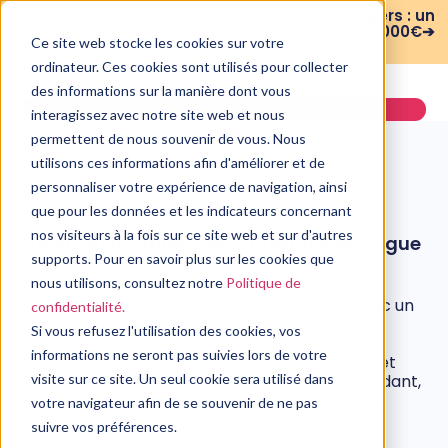
WEBINAIRE : Risques psychosociaux et managers : un
plan de formation sur 3 mois pour moins de 3 000€➔
Ce site web stocke les cookies sur votre
voir le replay
ordinateur. Ces cookies sont utilisés pour collecter
des informations sur la manière dont vous
Demander une démo
interagissez avec notre site web et nous
permettent de nous souvenir de vous. Nous
utilisons ces informations afin d'améliorer et de
personnaliser votre expérience de navigation, ainsi
que pour les données et les indicateurs concernant
PSYCHOLOGIE
nos visiteurs à la fois sur ce site web et sur d'autres
Téléconsultation : cette pratique en vogue
est-elle une bonne alternative ?
supports. Pour en savoir plus sur les cookies que
nous utilisons, consultez notre
Politique de
24 septembre, 2020
Comme le télétravail, la téléconsultation avec un
confidentialité.
médecin ou un psychologue a connu une
Si vous refusez l'utilisation des cookies, vos
explosion lors du premier confinement. Les
informations ne seront pas suivies lors de votre
Français ont essayé cette nouvelle pratique, et
certains l’ont définitivement adoptée. Cependant,
visite sur ce site. Un seul cookie sera utilisé dans
est-il possible de soigner convenablement à
votre navigateur afin de se souvenir de ne pas
distance ?
suivre vos préférences.