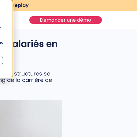
ir le replay
Blog
Demander une démo
b
 salariés en
ns
. Les structures se
g de la carrière de