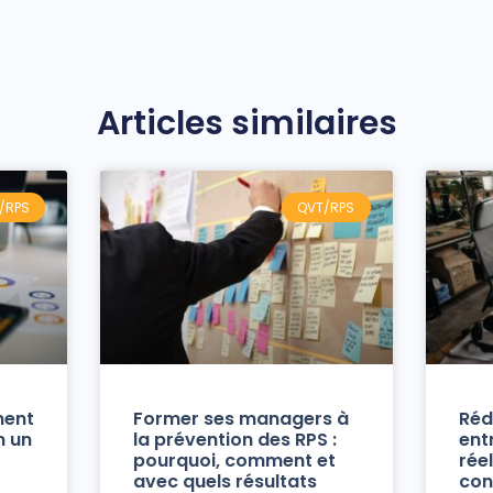
Articles similaires
/RPS
QVT/RPS
ment
Former ses managers à
Réd
n un
la prévention des RPS :
ent
pourquoi, comment et
réel
avec quels résultats
con