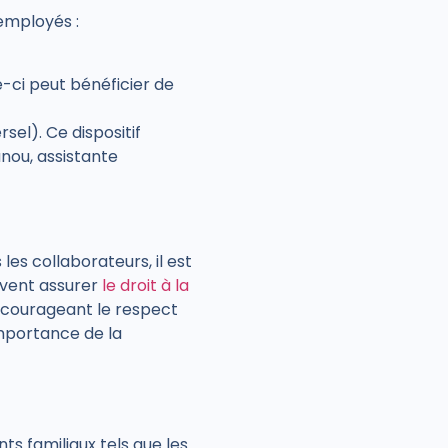
 employés :
e-ci peut bénéficier de
el). Ce dispositif
unou, assistante
les collaborateurs, il est
euvent assurer
le droit à la
encourageant le respect
’importance de la
s familiaux tels que les