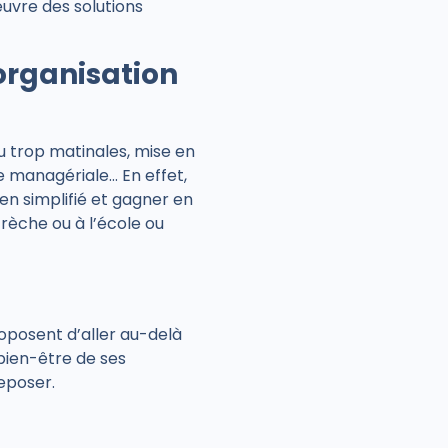
uvre des solutions
’organisation
ou trop matinales, mise en
e managériale… En effet,
en simplifié et gagner en
crèche ou à l’école ou
roposent d’aller au-delà
 bien-être de ses
eposer.