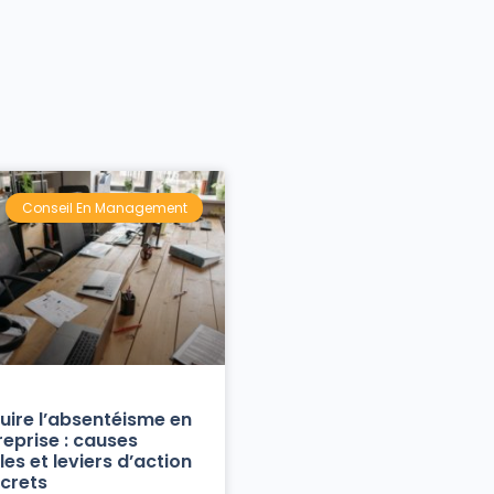
Conseil En Management
uire l’absentéisme en
reprise : causes
les et leviers d’action
crets