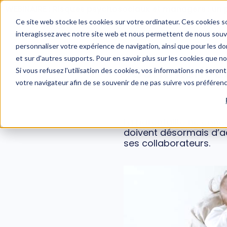
WEBINAIRE : Risques psychosociaux et managers : un 
Ce site web stocke les cookies sur votre ordinateur. Ces cookies so
interagissez avec notre site web et nous permettent de nous souven
personnaliser votre expérience de navigation, ainsi que pour les don
et sur d'autres supports. Pour en savoir plus sur les cookies que n
Comment acc
Si vous refusez l'utilisation des cookies, vos informations ne seront 
votre navigateur afin de se souvenir de ne pas suivre vos préféren
La parentalité ne conc
doivent désormais d’ac
ses collaborateurs.