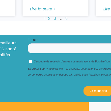
Lire la suite »
Lire
1
2
3
…
5
meilleurs
PS, santé
alités