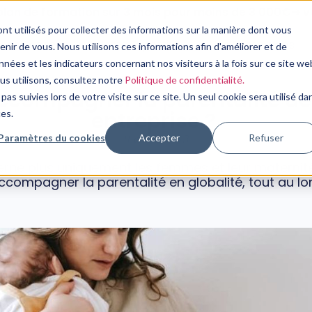
plan de formation sur 3 mois pour moins de 3 000€➔ vo
nt utilisés pour collecter des informations sur la manière dont vous
Nos Services
Notre Expertise
Nos Ressources
ir de vous. Nous utilisons ces informations afin d'améliorer et de
nées et les indicateurs concernant nos visiteurs à la fois sur ce site we
QVT/RPS
ous utilisons, consultez notre
Politique de confidentialité.
ompagner la parentalité des
pas suivies lors de votre visite sur ce site. Un seul cookie sera utilisé da
entreprise ?
ces.
Paramètres du cookies
Accepter
Refuser
11 avril, 2023
erne plus uniquement les femmes et leur maternité
compagner la parentalité en globalité, tout au lon