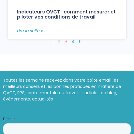
Indicateurs QVCT : comment mesurer et
piloter vos conditions de travail
Lire la suite »
1
2
3
4
5
Toutes les semaine recevez dans votre boîte email, les
meilleurs conseils et les bonnes pratiques en matière de
QVCT, RPS, santé mentale au travail… : articles de blog,
événements, actualités