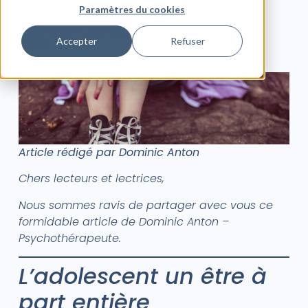
liberté pour se construire. Comprendre ces
Paramètres du cookies
enjeux permet d’accompagner au mieux
l’adolescent dans son développement et ses
Accepter
Refuser
choix.
Article rédigé par Dominic Anton
Chers lecteurs et lectrices,
Nous sommes ravis de partager avec vous ce
formidable article de Dominic Anton –
Psychothérapeute.
L’adolescent un être à
part entière