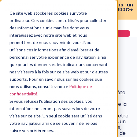
WEBINAIRE : Risques psychosociaux et managers : un
plan de formation sur 3 mois pour moins de 3 000€➔
Ce site web stocke les cookies sur votre
voir le replay
ordinateur. Ces cookies sont utilisés pour collecter
des informations sur la manière dont vous
Demander une démo
interagissez avec notre site web et nous
permettent de nous souvenir de vous. Nous
utilisons ces informations afin d'améliorer et de
personnaliser votre expérience de navigation, ainsi
que pour les données et les indicateurs concernant
PSYCHOLOGIE
nos visiteurs à la fois sur ce site web et sur d'autres
J’ai un ado à la maison !
supports. Pour en savoir plus sur les cookies que
20 avril, 2018
L’adolescence est une période de transition
nous utilisons, consultez notre
Politique de
marquée par des remises en question, une quête
confidentialité.
d’identité et un besoin d’autonomie. Pourtant,
Si vous refusez l'utilisation des cookies, vos
bien avant cette étape charnière, les bases de la
informations ne seront pas suivies lors de votre
relation entre l’enfant et son entourage sont
posées dès les premiers jours de sa vie. Loin d’être
visite sur ce site. Un seul cookie sera utilisé dans
uniquement le reflet de l’éducation parentale, un
votre navigateur afin de se souvenir de ne pas
enfant est avant tout un individu à part entière,
suivre vos préférences.
qui a besoin d’affection, de reconnaissance et de