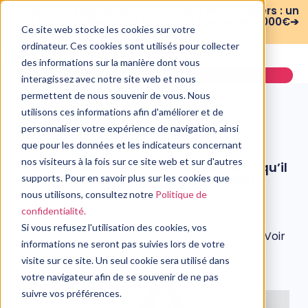
WEBINAIRE : Risques psychosociaux et managers : un
plan de formation sur 3 mois pour moins de 3 000€➔
Ce site web stocke les cookies sur votre
voir le replay
ordinateur. Ces cookies sont utilisés pour collecter
des informations sur la manière dont vous
Demander une démo
interagissez avec notre site web et nous
permettent de nous souvenir de vous. Nous
utilisons ces informations afin d'améliorer et de
personnaliser votre expérience de navigation, ainsi
que pour les données et les indicateurs concernant
SENS AU TRAVAIL
nos visiteurs à la fois sur ce site web et sur d'autres
Démissionner : 6 signes qui montrent qu’il
est temps de quitter son emploi
supports. Pour en savoir plus sur les cookies que
nous utilisons, consultez notre
Politique de
25 février, 2021
Démissionner de son emploi n’est pas une
confidentialité.
décision facile. Pourtant, de nombreux signes
Si vous refusez l'utilisation des cookies, vos
indiquent qu’il est temps de mettre les voiles. Voir
informations ne seront pas suivies lors de votre
le négatif, procrastinez, ne plus supporter ses
collègues, ne plus rien apprendre…
visite sur ce site. Un seul cookie sera utilisé dans
votre navigateur afin de se souvenir de ne pas
suivre vos préférences.