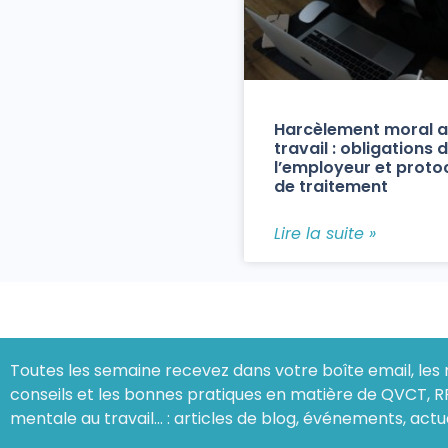
Harcèlement moral 
travail : obligations 
l’employeur et proto
de traitement
Lire la suite »
Toutes les semaine recevez dans votre boîte email, les 
conseils et les bonnes pratiques en matière de QVCT, R
mentale au travail… : articles de blog, événements, actu