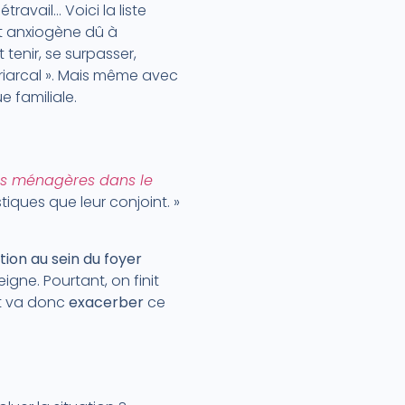
ravail… Voici la liste
at anxiogène dû à
ut tenir, se surpasser,
riarcal ». Mais même avec
 familiale.
hes ménagères dans le
ques que leur conjoint. »
on au sein du foyer
gne. Pourtant, on finit
nt va donc
exacerber
ce