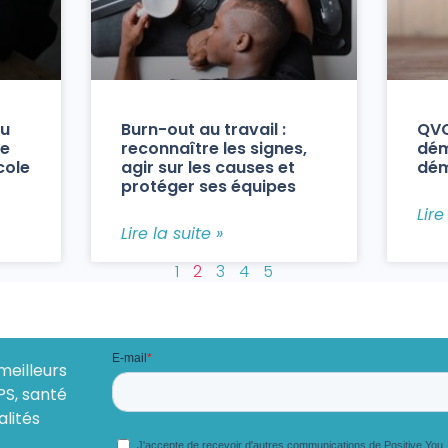
au
Burn-out au travail :
QVC
de
reconnaître les signes,
dém
cole
agir sur les causes et
dém
protéger ses équipes
Lire
Lire la suite »
1
2
3
4
5
meilleurs
PS, santé
alités