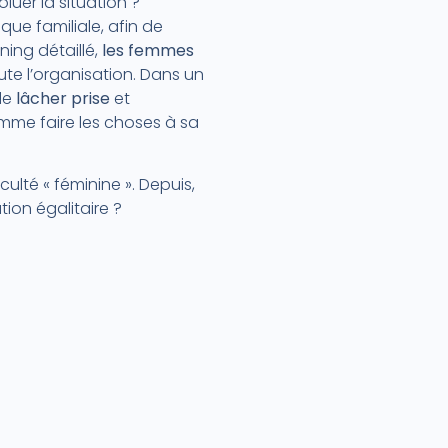
luer la situation ?
tique familiale, afin de
ning détaillé,
les femmes
te l’organisation. Dans un
 de
lâcher prise
et
omme faire les choses à sa
culté « féminine ». Depuis,
ion égalitaire ?