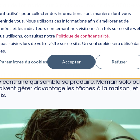
plan de formation sur 3 mois pour moins de 3 000€➔ vo
nt utilisés pour collecter des informations sur la manière dont vous
Nos Services
Notre Expertise
Nos Ressources
ir de vous. Nous utilisons ces informations afin d'améliorer et de
nées et les indicateurs concernant nos visiteurs à la fois sur ce site we
PSYCHOLOGIE
ous utilisons, consultez notre
Politique de confidentialité.
ale des femmes : plusieurs c
pas suivies lors de votre visite sur ce site. Un seul cookie sera utilisé da
confinement
ces.
Paramètres du cookies
Accepter
Refuser
7 avril, 2020
sait présager une meilleure répartition des tâches 
le contraire qui semble se produire. Maman solo o
ivent gérer davantage les tâches à la maison, et
is.