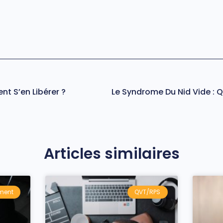
nt S’en Libérer ?
Articles similaires
ment
QVT/RPS