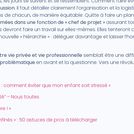
les jours se suivent et se ressemblent. Comment faire évo
cussion
. Il faut détailler clairement l’organisation et la logis
ons de chacun, de manière équitable. Quitte à faire un plan
rmées dans une fonction de « chef de projet »
assurant tou
devront faire un travail sur elles-mêmes. Elles tenteront
uvelle « hiérarchie » : déléguer davantage et laisser l’h
tre vie privée et vie professionnelle
semblait être une diffi
problématique
en avant et la questionne. Vers une révolut
é : comment éviter que mon enfant soit stressé »
té” – Nous toutes
re ! »
finés » : 50 astuces de pros à télécharger