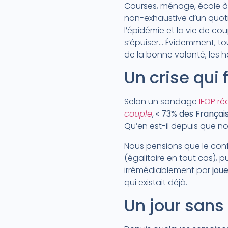
Courses, ménage, école à la
non-exhaustive d’un quoti
l’épidémie et la vie de cou
s’épuiser… Évidemment, to
de la bonne volonté, les h
Un crise qui f
Selon un sondage
IFOP ré
couple
, «
73% des Françai
Qu’en est-il depuis que n
Nous pensions que le con
(égalitaire en tout cas), 
irrémédiablement par
joue
qui existait déjà.
Un jour sans 