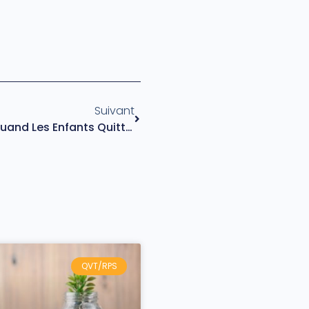
Suivant
Le Syndrome Du Nid Vide : Quand Les Enfants Quittent Le Domicile Familial
QVT/RPS