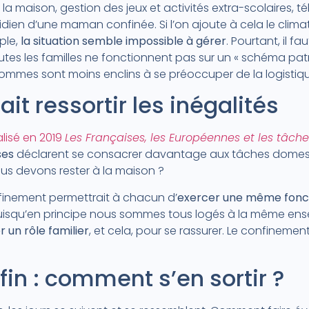
 maison, gestion des jeux et activités extra-scolaires, télét
dien d’une maman confinée. Si l’on ajoute à cela le clim
ple,
la situation semble impossible à gérer
. Pourtant, il fa
utes les familles ne fonctionnent pas sur un « schéma pat
ommes sont moins enclins à se préoccuper de la logistique
ait ressortir les inégalités
alisé en 2019
Les Françaises, les Européennes et les tâc
ses
déclarent se consacrer davantage aux tâches domesti
ous devons rester à la maison ?
finement permettrait à chacun d’
exercer une même foncti
puisqu’en principe nous sommes tous logés à la même ensei
r un rôle familier
, et cela, pour se rassurer. Le confineme
fin : comment s’en sortir ?