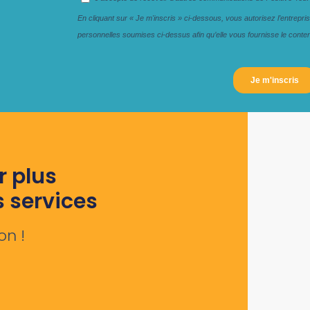
r plus
s services
on !