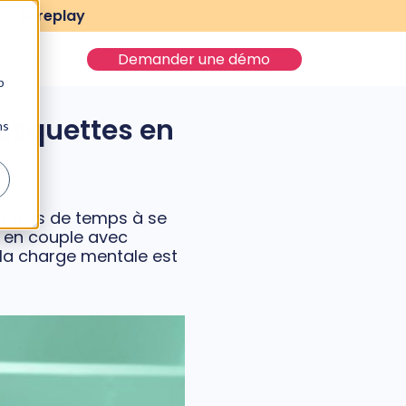
ir le replay
Blog
Demander une démo
b
asquettes en
ns
et plus de temps à se
u en couple avec
 la charge mentale est