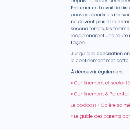
Depuis quelques semaines, 
Entamer un travail de dis
pouvoir répartir les missi
ne doivent plus être enfe
second temps, les femmes 
réapprendront une toute no
façon.
Jusqu’ici la
conciliation en
le confinement met cette
À découvrir également :
« Confinement et scolarit
« Confinement & Parentali
Le podcast « Galère sa mè
« Le guide des parents con