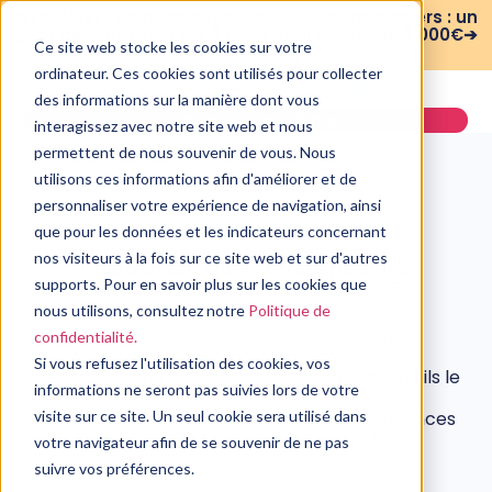
WEBINAIRE : Risques psychosociaux et managers : un
plan de formation sur 3 mois pour moins de 3 000€➔
Ce site web stocke les cookies sur votre
voir le replay
ordinateur. Ces cookies sont utilisés pour collecter
des informations sur la manière dont vous
Demander une démo
interagissez avec notre site web et nous
permettent de nous souvenir de vous. Nous
utilisons ces informations afin d'améliorer et de
personnaliser votre expérience de navigation, ainsi
que pour les données et les indicateurs concernant
QVT/RPS
nos visiteurs à la fois sur ce site web et sur d'autres
Télétravail : quels effets pour les
collaborateurs et entreprises ?
supports. Pour en savoir plus sur les cookies que
nous utilisons, consultez notre
Politique de
1 avril, 2021
Pour contrer la propagation de la Covid-19, le
confidentialité.
gouvernement a mis en place de multiples
Si vous refusez l'utilisation des cookies, vos
mesures. Parmi les actions, les salariés quand ils le
informations ne seront pas suivies lors de votre
peuvent, doivent télétravailler afin de limiter
davantage les contagions. Quelles conséquences
visite sur ce site. Un seul cookie sera utilisé dans
le télétravail aura-t-il, à long terme sur les
votre navigateur afin de se souvenir de ne pas
collaborateurs ?
suivre vos préférences.