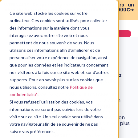
WEBINAIRE : Risques psychosociaux et managers : un
plan de formation sur 3 mois pour moins de 3 000€➔
Ce site web stocke les cookies sur votre
voir le replay
ordinateur. Ces cookies sont utilisés pour collecter
des informations sur la manière dont vous
Demander une démo
interagissez avec notre site web et nous
permettent de nous souvenir de vous. Nous
utilisons ces informations afin d'améliorer et de
personnaliser votre expérience de navigation, ainsi
que pour les données et les indicateurs concernant
SANTÉ MENTALE
nos visiteurs à la fois sur ce site web et sur d'autres
Managers sous pression : RH, agissez
maintenant pour éviter la rupture
supports. Pour en savoir plus sur les cookies que
nous utilisons, consultez notre
Politique de
25 mai, 2025
Pilier central de l’organisation, le manager est
confidentialité.
souvent celui qu’on sollicite le plus… mais qu’on
Si vous refusez l'utilisation des cookies, vos
soutient le moins. Entre objectifs à atteindre,
informations ne seront pas suivies lors de votre
équipes à motiver, tensions à gérer et charge
mentale qui s’accumule, beaucoup avancent en
visite sur ce site. Un seul cookie sera utilisé dans
mode survie. Ignorer leur santé mentale n’est plus
votre navigateur afin de se souvenir de ne pas
une option : c’est toute la dynamique de
suivre vos préférences.
l’entreprise qui en dépend. RH, il est temps de