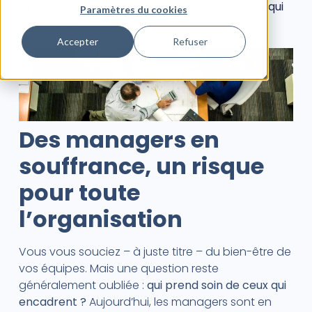
repenser la manière de prendre soin de ceux qui
Paramètres du cookies
encadrent.
Accepter
Refuser
Des managers en
souffrance, un risque
pour toute
l’organisation
Vous vous souciez – à juste titre – du bien-être de
vos équipes. Mais une question reste
généralement oubliée :
qui prend soin de ceux qui
encadrent ?
Aujourd’hui, les managers sont en