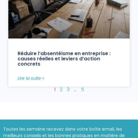
Réduire l’absentéisme en entreprise :
causes réelles et leviers d’action
concrets
Lire la suite »
1
2
3
…
5
Toutes les semaine recevez dans votre boîte email, les
meilleurs conseils et les bonnes pratiques en matière de