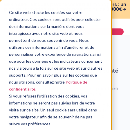
WEBINAIRE : Risques psychosociaux et managers : un
plan de formation sur 3 mois pour moins de 3 000€➔
Ce site web stocke les cookies sur votre
voir le replay
ordinateur. Ces cookies sont utilisés pour collecter
des informations sur la manière dont vous
Demander une démo
interagissez avec notre site web et nous
permettent de nous souvenir de vous. Nous
utilisons ces informations afin d'améliorer et de
personnaliser votre expérience de navigation, ainsi
que pour les données et les indicateurs concernant
SANTÉ MENTALE
nos visiteurs à la fois sur ce site web et sur d'autres
Les entreprises doivent faire de la santé
mentale une priorité !
supports. Pour en savoir plus sur les cookies que
nous utilisons, consultez notre
Politique de
5 juillet, 2022
La santé mentale est un sujet vaste et prioritaire
confidentialité.
pour les entreprises. En 2021, 2 millions de
Si vous refusez l'utilisation des cookies, vos
travailleurs français étaient en burn-out. La
informations ne seront pas suivies lors de votre
souffrance au travail progresse même si la loi
impose des obligations en matière de santé
visite sur ce site. Un seul cookie sera utilisé dans
mentale. Il reste donc encore du chemin à
votre navigateur afin de se souvenir de ne pas
parcourir
suivre vos préférences.