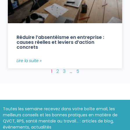
Réduire l’absentéisme en entreprise :
causes réelles et leviers d’action
concrets
Lire la suite »
1
2
3
…
5
Toutes les semaine recevez dans votre boîte email, les
meilleurs conseils et les bonnes pratiques en matière de
QVCT, RPS, santé mentale au travail… : articles de blog,
événements, actualités