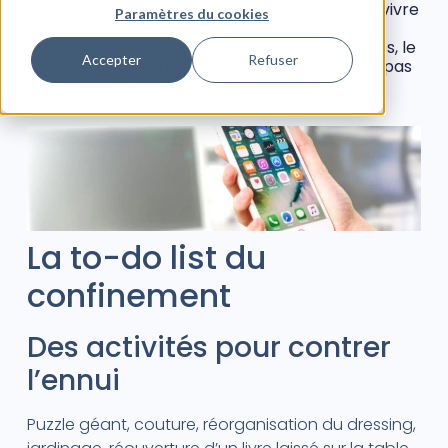
passions naissent et cette nouvelle façon de vivre
Paramètres du cookies
laisse du temps pour exercer de nouvelles
activités. Du moins pour certains. Pour d’autres, le
Accepter
Refuser
confinement restera lié à la culpabilité de ne pas
avoir assez fait.
La to-do list du
confinement
Des activités pour contrer
l’ennui
Puzzle géant, couture, réorganisation du dressing,