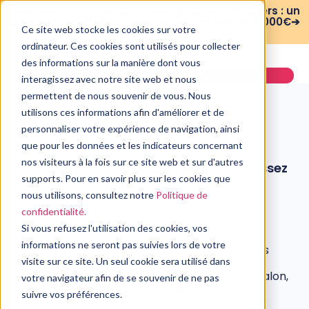
WEBINAIRE : Risques psychosociaux et managers : un
plan de formation sur 3 mois pour moins de 3 000€➔
Ce site web stocke les cookies sur votre
voir le replay
ordinateur. Ces cookies sont utilisés pour collecter
des informations sur la manière dont vous
Demander une démo
interagissez avec notre site web et nous
permettent de nous souvenir de vous. Nous
utilisons ces informations afin d'améliorer et de
personnaliser votre expérience de navigation, ainsi
que pour les données et les indicateurs concernant
PSYCHOLOGIE
nos visiteurs à la fois sur ce site web et sur d'autres
Culpabilité en confinement : suis-je assez
productif ?
supports. Pour en savoir plus sur les cookies que
nous utilisons, consultez notre
Politique de
6 mai, 2020
Pendant les périodes de confinement et de
confidentialité.
couvre-feu, les réseaux sociaux affichent les
Si vous refusez l'utilisation des cookies, vos
quotidiens « hyperactifs » des Français. Si le
informations ne seront pas suivies lors de votre
confinement laissait présager d’interminables
moments d’ennui, c’est bien le contraire qui
visite sur ce site. Un seul cookie sera utilisé dans
semble se produire. Faire du sport dans son salon,
votre navigateur afin de se souvenir de ne pas
imaginer de nouvelles recettes de cuisine,
suivre vos préférences.
apprendre une nouvelle langue… De nouvelles