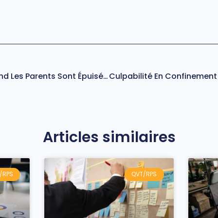
Burn-Out Parental : Quand Les Parents Sont Épuisés Par Leurs Enfants
Articles similaires
/RPS
QVT/RPS