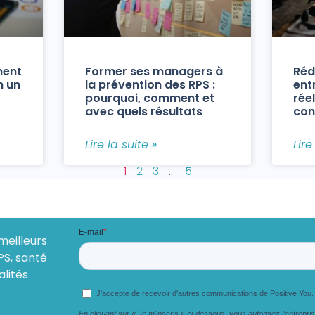
ment
Former ses managers à
Réd
n un
la prévention des RPS :
ent
pourquoi, comment et
réel
avec quels résultats
con
Lire la suite »
Lire
1
2
3
…
5
meilleurs
PS, santé
alités