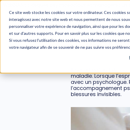
WEBINAIRE : Risques psychosociaux et managers : un 
Ce site web stocke les cookies sur votre ordinateur. Ces cookies so
interagissez avec notre site web et nous permettent de nous souven
personnaliser votre expérience de navigation, ainsi que pour les don
et sur d'autres supports. Pour en savoir plus sur les cookies que n
Accompagn
Si vous refusez l'utilisation des cookies, vos informations ne seront 
votre navigateur afin de se souvenir de ne pas suivre vos préféren
Il paraît naturel de c
maladie. Lorsque l’es
avec un psychologue. Pou
l’accompagnement psyc
blessures invisibles.