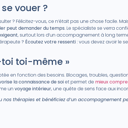
 se vouer ?
ter ? Félicitez-vous, ce n’était pas une chose facile. Ma
ider peut demander du temps
. Le spécialiste se verra conf
exigeant
, surtout lors d’un accompagnement à long terme
hérapeute ?
Écoutez votre ressenti
: vous devez avoir le s
-toi toi-même »
ée en fonction des besoins. Blocages, troubles, questio
vorise la connaissance de soi
et permet de
mieux compre
mme un
voyage intérieur
, une quête de sens face aux inc
ou nos thérapies et bénéficiez d’un accompagnement p