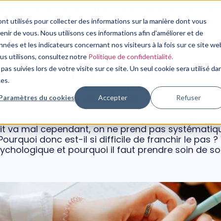
plan de formation sur 3 mois pour moins de 3 000€➔ vo
nt utilisés pour collecter des informations sur la manière dont vous
Nos Services
Notre Expertise
Nos Ressources
ir de vous. Nous utilisons ces informations afin d'améliorer et de
nées et les indicateurs concernant nos visiteurs à la fois sur ce site we
PSYCHOLOGIE
ous utilisons, consultez notre
Politique de confidentialité.
ement psychologique : la t
pas suivies lors de votre visite sur ce site. Un seul cookie sera utilisé da
l’esprit
ces.
Paramètres du cookies
Accepter
Refuser
30 avril, 2020
onsulter un professionnel de santé pour une blessu
prit va mal cependant, on ne prend pas systémat
rquoi donc est-il si difficile de franchir le pas ? 
hologique et pourquoi il faut prendre soin de son