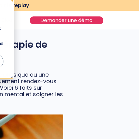
ir le replay
Blog
Demander une démo
b
hérapie de
ns
re physique ou une
iquement rendez-vous
Voici 6 faits sur
 mental et soigner les