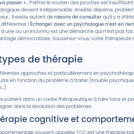
 va passer »
… Parfois le soutien des proches est insuffisant 
ologique devient indispensable. Anxiété, déprime, probl
peur… Il existe autant de
raisons de consulter
qu’il y a d’êtr
différentes !
Échanger avec un psychologue n’est en rien 
e à une ou un inconnu est une démarche qui n’est pas faci
vantage démocratisée. Souvenez-vous, votre thérapeute n
 types de thérapie
différentes approches et particulièrement en psychothérap
tre en fonction du problème à traiter (trouble psychique,
l…)
e patient dans un cadre thérapeutique à faire face et p
pagner dans la résolution des problèmes.
hérapie cognitive et comportem
mportementale souvent appelée TCC est une thérapie brèv