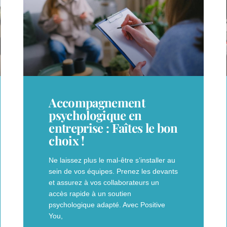
Accompagnement
psychologique en
entreprise : Faîtes le bon
choix !
Ne laissez plus le mal-être s’installer au
sein de vos équipes. Prenez les devants
et assurez à vos collaborateurs un
accès rapide à un soutien
psychologique adapté. Avec Positive
You,