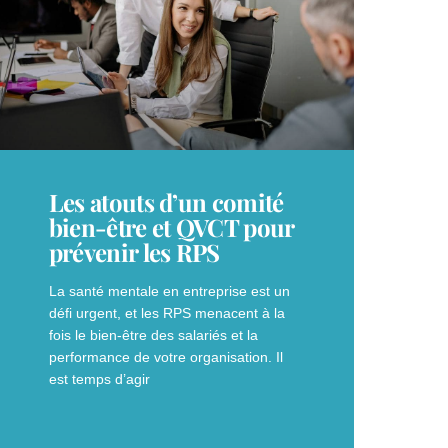
Les atouts d’un comité
bien-être et QVCT pour
prévenir les RPS
La santé mentale en entreprise est un
défi urgent, et les RPS menacent à la
fois le bien-être des salariés et la
performance de votre organisation. Il
est temps d’agir