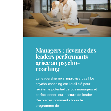
Managers : devenez des
leaders performants
grâce au psycho-
coaching
Le leadership ne s’improvise pas ! Le
psycho-coaching est l’outil clé pour
révéler le potentiel de vos managers et
perfectionner leur posture de leader.
Découvrez comment choisir le
programme de