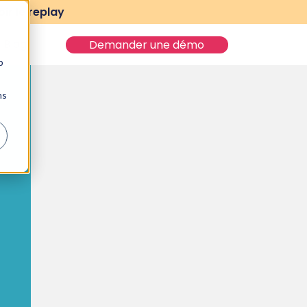
ir le replay
Blog
Demander une démo
b
ns