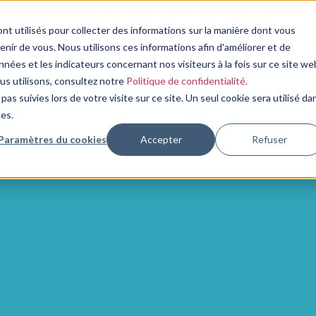
plan de formation sur 3 mois pour moins de 3 000€➔ vo
nt utilisés pour collecter des informations sur la manière dont vous
Nos Services
Notre Expertise
Nos Ressources
ir de vous. Nous utilisons ces informations afin d'améliorer et de
nées et les indicateurs concernant nos visiteurs à la fois sur ce site we
ous utilisons, consultez notre
Politique de confidentialité.
pas suivies lors de votre visite sur ce site. Un seul cookie sera utilisé da
ces.
Paramètres du cookies
Accepter
Refuser