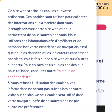
WEBINAIRE : Risques psychosociaux et managers : un
plan de formation sur 3 mois pour moins de 3 000€➔
Ce site web stocke les cookies sur votre
voir le replay
ordinateur. Ces cookies sont utilisés pour collecter
des informations sur la manière dont vous
Demander une démo
interagissez avec notre site web et nous
permettent de nous souvenir de vous. Nous
utilisons ces informations afin d'améliorer et de
personnaliser votre expérience de navigation, ainsi
que pour les données et les indicateurs concernant
PSYCHOLOGIE
nos visiteurs à la fois sur ce site web et sur d'autres
Trouble bipolaire : symptômes, causes et
traitements
supports. Pour en savoir plus sur les cookies que
nous utilisons, consultez notre
Politique de
29 mars, 2022
Le trouble bipolaire est une maladie mentale
confidentialité.
sévère. Un individu souffrant de ce trouble alterne
Si vous refusez l'utilisation des cookies, vos
des épisodes de grande euphorie et de
informations ne seront pas suivies lors de votre
dépression profonde. On estime qu’environ 1 à 2,5
% de la population est touchée.
visite sur ce site. Un seul cookie sera utilisé dans
votre navigateur afin de se souvenir de ne pas
suivre vos préférences.