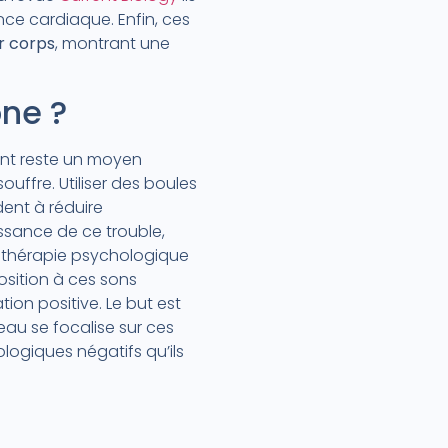
ce cardiaque. Enfin, ces
r corps
, montrant une
ne ?
ment reste un moyen
uffre. Utiliser des boules
dent à réduire
sance de ce trouble,
la thérapie psychologique
osition à ces sons
ion positive. Le but est
eau se focalise sur ces
ologiques négatifs qu’ils