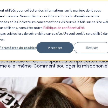
plan de formation sur 3 mois pour moins de 3 000€➔ vo
nt utilisés pour collecter des informations sur la manière dont vous
Nos Services
Notre Expertise
Nos Ressources
ir de vous. Nous utilisons ces informations afin d'améliorer et de
nées et les indicateurs concernant nos visiteurs à la fois sur ce site we
PSYCHOLOGIE
ous utilisons, consultez notre
Politique de confidentialité.
ue la misophonie, cette haine 
pas suivies lors de votre visite sur ce site. Un seul cookie sera utilisé da
ces.
29 octobre, 2020
Paramètres du cookies
Accepter
Refuser
erme qui est apparu dans les années 2000 et tradu
ne détestation des sons produits par une personn
 véritable enfer, la plupart du temps cette mala
ictime elle-même. Comment soulager la misophonie