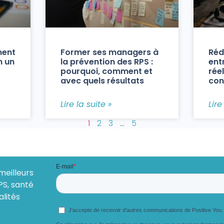
ment
Former ses managers à
Réd
n un
la prévention des RPS :
ent
pourquoi, comment et
réel
avec quels résultats
con
Lire la suite »
Lire
1
2
3
…
5
meilleurs
PS, santé
alités