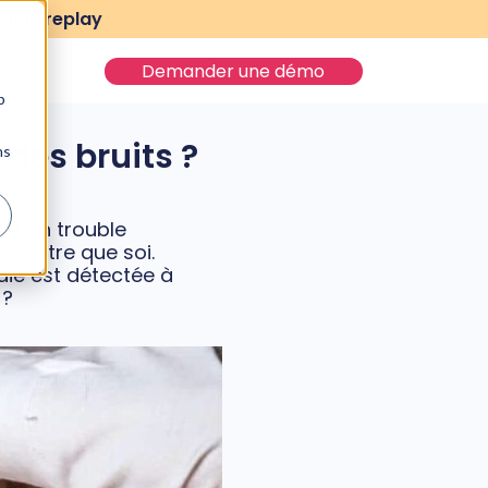
ir le replay
Blog
Demander une démo
b
des bruits ?
ns
it un trouble
e autre que soi.
die est détectée à
 ?