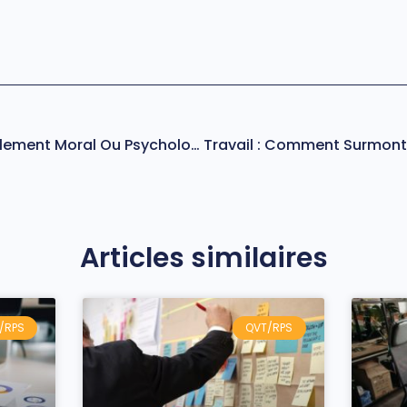
Qu’est-Ce Que Le Harcèlement Moral Ou Psychologique Au Travail ?
Articles similaires
/RPS
QVT/RPS