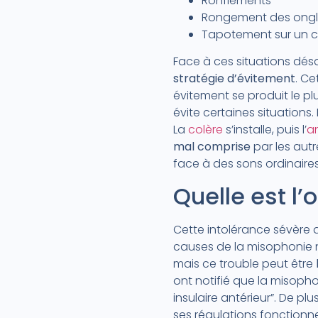
Ronflements
Rongement des ongl
Tapotement sur un cl
Face à ces situations dés
stratégie d’évitement
. C
évitement se produit le p
évite certaines situation
La
colère
s’installe, puis l’
a
mal comprise
par les autr
face à des sons ordinaires
Quelle est l’
Cette intolérance sévère a
causes de la misophonie n’
mais ce trouble peut être
ont notifié que la misopho
insulaire antérieur”. De pl
ses régulations fonctionn