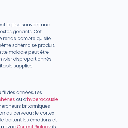
nt le plus souvent une
extes gênants. Cet
se rende compte qu’elle
 même schéma se produit.
. Cette maladie peut être
sembler disproportionnés
itable supplice.
 fil des années. Les
phènes
ou d’
hyperacousie
chercheurs britanniques
on du cerveau : le cortex
lle traitant les émotions et
a revue
Current Biology
ils