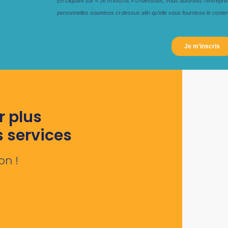
r plus
s services
on !