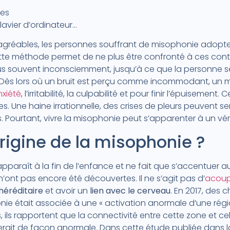
es
avier d’ordinateur…
agréables, les personnes souffrant de misophonie adopte
ette méthode permet de ne plus être confronté à ces cont
lus souvent inconsciemment, jusqu’à ce que la personne 
s. Dès lors où un bruit est perçu comme incommodant, un
nxiété
, l’irritabilité, la culpabilité et pour finir l’épuisement
es. Une haine irrationnelle, des crises de pleurs peuvent 
. Pourtant, vivre la misophonie peut s’apparenter à un vér
origine de la misophonie ?
pparaît à la fin de l’enfance et ne fait que s’accentuer au
ont pas encore été découvertes. Il ne s’agit pas d’
acou
héréditaire
et avoir un
lien avec le cerveau
. En 2017, des 
nie était associée à une « activation anormale d’une régi
us, ils rapportent que la connectivité entre cette zone et ce
erait de façon anormale. Dans cette étude publiée dans l