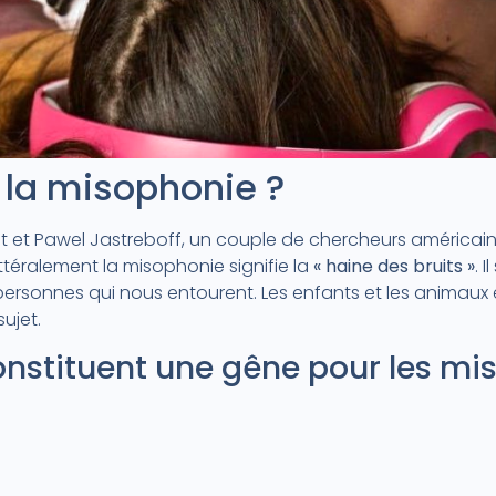
e la misophonie ?
t et Pawel Jastreboff, un couple de chercheurs américai
ittéralement la misophonie signifie la
« haine des bruits »
. 
s personnes qui nous entourent. Les enfants et les animaux
ujet.
constituent une gêne pour les m