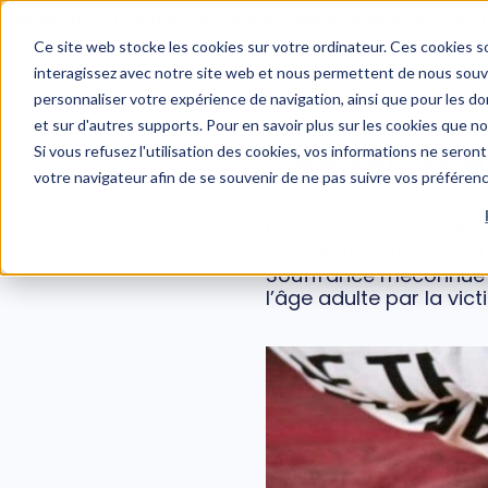
WEBINAIRE : Risques psychosociaux et managers : un 
Ce site web stocke les cookies sur votre ordinateur. Ces cookies so
interagissez avec notre site web et nous permettent de nous souven
personnaliser votre expérience de navigation, ainsi que pour les don
et sur d'autres supports. Pour en savoir plus sur les cookies que n
Qu’est-ce q
Si vous refusez l'utilisation des cookies, vos informations ne seront 
votre navigateur afin de se souvenir de ne pas suivre vos préféren
La misophonie est un t
psychique entraînant u
Souffrance méconnue et
l’âge adulte par la v