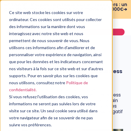
WEBINAIRE : Risques psychosociaux et managers : un
plan de formation sur 3 mois pour moins de 3 000€➔
Ce site web stocke les cookies sur votre
voir le replay
ordinateur. Ces cookies sont utilisés pour collecter
des informations sur la manière dont vous
Demander une démo
interagissez avec notre site web et nous
permettent de nous souvenir de vous. Nous
utilisons ces informations afin d'améliorer et de
personnaliser votre expérience de navigation, ainsi
que pour les données et les indicateurs concernant
PSYCHOLOGIE
nos visiteurs à la fois sur ce site web et sur d'autres
Qu’est-ce que le stress positif ou eustress
? Comment le cultiver ?
supports. Pour en savoir plus sur les cookies que
nous utilisons, consultez notre
Politique de
28 décembre, 2022
Le mauvais stress, s’il est chronique, est
confidentialité.
destructeur. À l’opposé, le bon stress ou eustress
Si vous refusez l'utilisation des cookies, vos
a des effets positifs : motivation boostée, regain
informations ne seront pas suivies lors de votre
d’énergie, exaltation… Positive You vous livre ses
quatre conseils pour transformer le stress négatif
visite sur ce site. Un seul cookie sera utilisé dans
en stress positif.
votre navigateur afin de se souvenir de ne pas
suivre vos préférences.