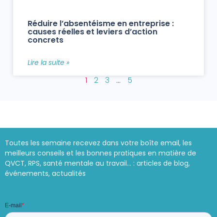
Réduire l’absentéisme en entreprise :
causes réelles et leviers d’action
concrets
Lire la suite »
1
2
3
…
5
Toutes les semaine recevez dans votre boîte email, les
meilleurs conseils et les bonnes pratiques en matière de
QVCT, RPS, santé mentale au travail… : articles de blog,
événements, actualités