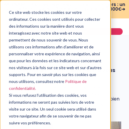
WEBINAIRE : Risques psychosociaux et managers : un
plan de formation sur 3 mois pour moins de 3 000€➔
Ce site web stocke les cookies sur votre
voir le replay
ordinateur. Ces cookies sont utilisés pour collecter
des informations sur la manière dont vous
Demander une démo
interagissez avec notre site web et nous
permettent de nous souvenir de vous. Nous
utilisons ces informations afin d'améliorer et de
personnaliser votre expérience de navigation, ainsi
que pour les données et les indicateurs concernant
PSYCHOLOGIE
nos visiteurs à la fois sur ce site web et sur d'autres
Pourquoi le matérialisme peut-il vous
rendre malheureux ?
supports. Pour en savoir plus sur les cookies que
nous utilisons, consultez notre
Politique de
3 décembre, 2019
« Le modèle consumériste de nos sociétés
confidentialité.
occidentales, alimenté par des stratégies
Si vous refusez l'utilisation des cookies, vos
marketing de plus en plus efficaces, pourrait bien
informations ne seront pas suivies lors de votre
être une machine à fabriquer des individus
malheureux ».
visite sur ce site. Un seul cookie sera utilisé dans
votre navigateur afin de se souvenir de ne pas
suivre vos préférences.