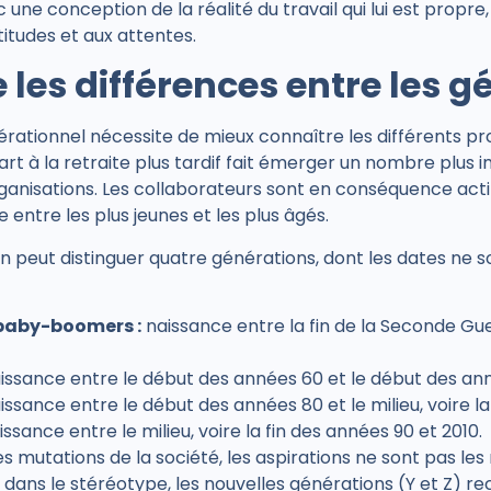
ne conception de la réalité du travail qui lui est propre,
ttitudes et aux attentes.
es différences entre les g
tionnel nécessite de mieux connaître les différents profi
art à la retraite plus tardif fait émerger un nombre plus
rganisations. Les collaborateurs sont en conséquence acti
entre les plus jeunes et les plus âgés.
on peut distinguer quatre générations, dont les dates ne so
 baby-boomers :
naissance entre la fin de la Seconde Gu
aissance entre le début des années 60 et le début des ann
ssance entre le début des années 80 et le milieu, voire la
issance entre le milieu, voire la fin des années 90 et 2010.
es mutations de la société, les aspirations ne sont pas l
dans le stéréotype, les nouvelles générations (Y et Z) r