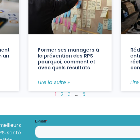
ment
Former ses managers à
Réd
n un
la prévention des RPS :
ent
pourquoi, comment et
réel
avec quels résultats
con
Lire la suite »
Lire
1
2
3
…
5
meilleurs
PS, santé