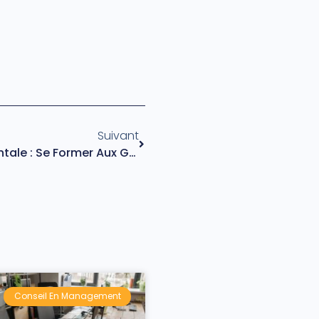
Suivant
Premiers Secours Santé Mentale : Se Former Aux Gestes Qui Sauvent
Conseil En Management