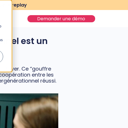
ir le replay
Blog
Demander une démo
b
nnel est un
ns
côtoyer. Ce “gouffre
coopération entre les
ergénérationnel réussi.