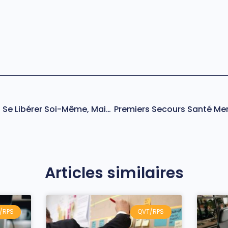
Apprendre À Pardonner : Se Libérer Soi-Même, Mais Ne Pas Excuser
Articles similaires
/RPS
QVT/RPS