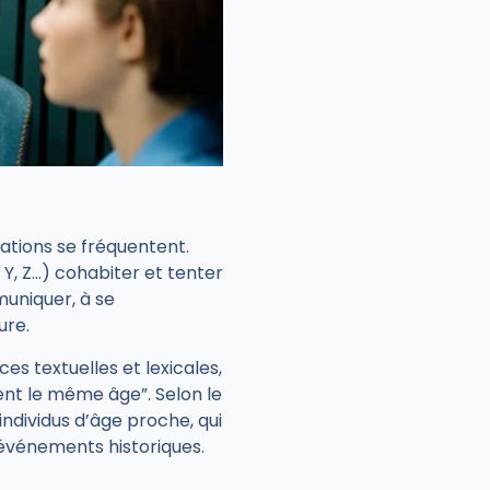
rations se fréquentent
.
 Y, Z…)
cohabiter et tenter
uniquer, à se
ure.
es textuelles et lexicales
,
ent le même âge”. Selon le
ndividus d’âge proche, qui
événements historiques.