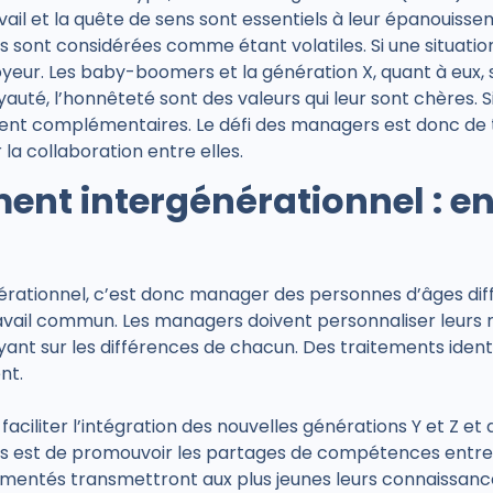
ravail et la quête de sens sont essentiels à leur épanouiss
 sont considérées comme étant volatiles. Si une situation 
eur. Les baby-boomers et la génération X, quant à eux
yauté, l’honnêteté sont des valeurs qui leur sont chères. S
ement complémentaires. Le défi des managers est donc de t
 la collaboration entre elles.
nt intergénérationnel : en
ationnel, c’est donc manager des personnes d’âges diff
avail commun. Les managers doivent personnaliser leurs r
yant sur les différences de chacun. Des traitements iden
nt.
faciliter l’intégration des nouvelles générations Y et Z et de
rs est de promouvoir les partages de compétences entre 
érimentés transmettront aux plus jeunes leurs connaissance