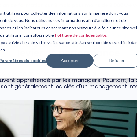
plan de formation sur 3 mois pour moins de 3 000€➔ vo
nt utilisés pour collecter des informations sur la manière dont vous
Nos Services
Notre Expertise
Nos Ressources
ir de vous. Nous utilisons ces informations afin d'améliorer et de
nées et les indicateurs concernant nos visiteurs à la fois sur ce site we
CONSEIL EN MANAGEMENT
ous utilisons, consultez notre
Politique de confidentialité.
e management intergénératio
pas suivies lors de votre visite sur ce site. Un seul cookie sera utilisé da
levier de performance
ces.
Paramètres du cookies
Accepter
Refuser
30 août, 2022
s, des salariés de 20 à 60 ans et plus peuvent se 
uvent appréhendé par les managers. Pourtant, la 
ité sont généralement les clés d’un management int