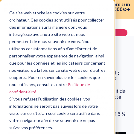
WEBINAIRE : Risques psychosociaux et managers : un
plan de formation sur 3 mois pour moins de 3 000€➔
Ce site web stocke les cookies sur votre
voir le replay
ordinateur. Ces cookies sont utilisés pour collecter
des informations sur la manière dont vous
Demander une démo
interagissez avec notre site web et nous
permettent de nous souvenir de vous. Nous
utilisons ces informations afin d'améliorer et de
personnaliser votre expérience de navigation, ainsi
que pour les données et les indicateurs concernant
PSYCHOLOGIE
nos visiteurs à la fois sur ce site web et sur d'autres
Trouble Dissociatif de l’Identité (TDI) :
Causes, symptômes et traitements
supports. Pour en savoir plus sur les cookies que
nous utilisons, consultez notre
Politique de
16 novembre, 2021
Une personne souffrant d’un trouble dissociatif de
confidentialité.
l’identité possède au moins deux identités. Cette
Si vous refusez l'utilisation des cookies, vos
pathologie mentale implique de nombreux
informations ne seront pas suivies lors de votre
symptômes invalidants comme les pertes de
mémoire ou les hallucinations. On estime que 1,5 %
visite sur ce site. Un seul cookie sera utilisé dans
de la population est concernée.
votre navigateur afin de se souvenir de ne pas
suivre vos préférences.