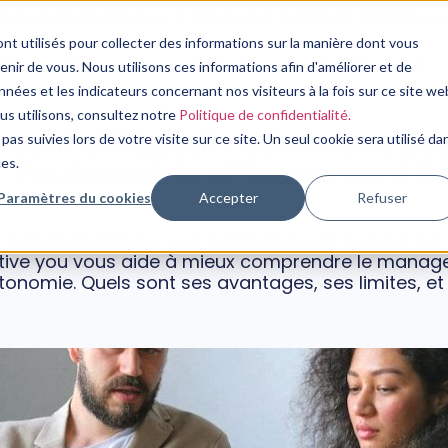
plan de formation sur 3 mois pour moins de 3 000€➔ vo
nt utilisés pour collecter des informations sur la manière dont vous
Nos Services
Notre Expertise
Nos Ressources
ir de vous. Nous utilisons ces informations afin d'améliorer et de
nées et les indicateurs concernant nos visiteurs à la fois sur ce site we
CONSEIL EN MANAGEMENT
ous utilisons, consultez notre
Politique de confidentialité.
ent délégatif : comment acc
pas suivies lors de votre visite sur ce site. Un seul cookie sera utilisé da
l’autonomie efficacement ?
ces.
Paramètres du cookies
Accepter
Refuser
24 juin, 2024
trop présent pour ses collaborateurs ou bien qui
ositive you vous aide à mieux comprendre le manag
autonomie. Quels sont ses avantages, ses limites, 