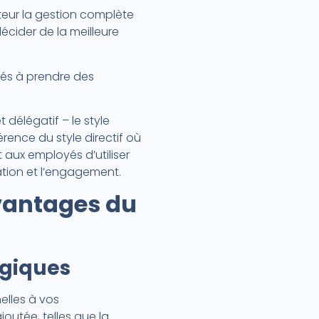
teur la gestion complète
 décider de la meilleure
iés à prendre des
et délégatif – le style
érence du style directif où
 aux employés d’utiliser
vation et l’engagement.
vantages du
égiques
elles à vos
outée, telles que la