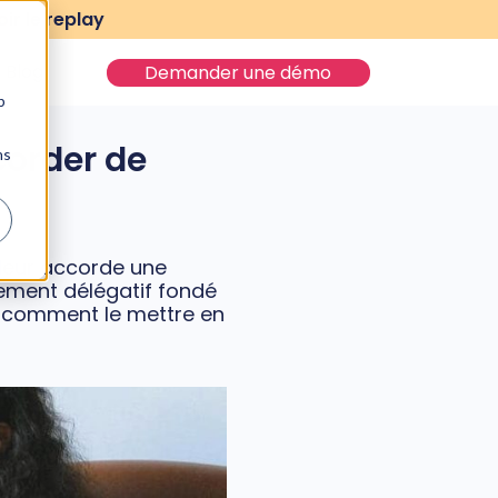
ir le replay
Blog
Demander une démo
b
order de
ns
 leur accorde une
ement délégatif fondé
et comment le mettre en