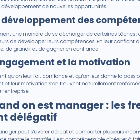
 le développement de nouvelles opportunités.
 le développement des compéte
ment une manière de se décharger de certaines tâches ; 
eurs de développer leurs compétences. En leur confiant d
e, de grandir et de gagner en confiance.
’engagement et la motivation
t qu’on leur fait confiance et qu’on leur donne la possibi
t et leur motivation s’en trouvent naturellement renforcés. 
 l’entreprise.
nd on est manager : les fr
 délégatif
ager peut s’avérer délicat et comporter plusieurs inconv
e perdre le contrôle. Il est compréhensible d’hésiter à fa