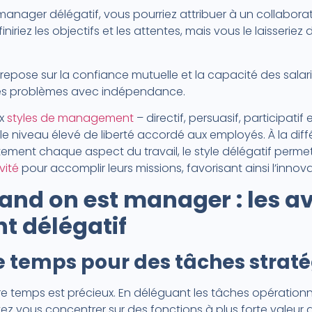
manager délégatif, vous pourriez attribuer à un collabora
iniriez les objectifs et les attentes, mais vous le laisseriez
pose sur la confiance mutuelle et la capacité des salar
 des problèmes avec indépendance.
ux
styles de management
– directif, persuasif, participatif 
 le niveau élevé de liberté accordé aux employés. À la diff
ement chaque aspect du travail, le style délégatif permet
vité
pour accomplir leurs missions, favorisant ainsi l’inno
and on est manager : les a
 délégatif
tre temps pour des tâches strat
e temps est précieux. En déléguant les tâches opérationn
z vous concentrer sur des fonctions à plus forte valeur aj