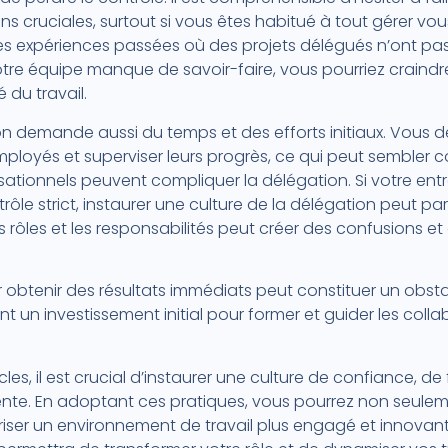
ns cruciales, surtout si vous êtes habitué à tout gérer v
s expériences passées où des projets délégués n’ont pas
votre équipe manque de savoir-faire, vous pourriez craind
 du travail.
n demande aussi du temps et des efforts initiaux. Vous d
mployés et superviser leurs progrès, ce qui peut sembler 
isationnels peuvent compliquer la délégation. Si votre ent
trôle strict, instaurer une culture de la délégation peut par
rôles et les responsabilités peut créer des confusions et
ir obtenir des résultats immédiats peut constituer un obsta
t un investissement initial pour former et guider les coll
es, il est crucial d’instaurer une culture de confiance, d
te. En adoptant ces pratiques, vous pourrez non seulem
oriser un environnement de travail plus engagé et innovant