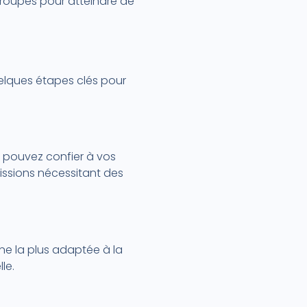
troupes pour atteindre de
elques étapes clés pour
us pouvez confier à vos
missions nécessitant des
nne la plus adaptée à la
le.