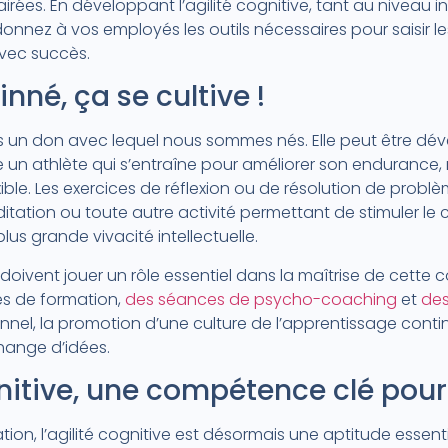
irées. En développant l’agilité cognitive, tant au niveau in
onnez à vos employés les outils nécessaires pour saisir l
avec succès.
inné, ça se cultive !
 pas un don avec lequel nous sommes nés. Elle peut être dé
un athlète qui s’entraîne pour améliorer son endurance,
exible. Les exercices de réflexion ou de résolution de prob
ation ou toute autre activité permettant de stimuler le
lus grande vivacité intellectuelle.
es doivent jouer un rôle essentiel dans la maîtrise de cett
es de formation,
des séances de psycho-coaching
et
des
nel, la promotion d’une culture de l’apprentissage cont
change d’idées.
gnitive, une compétence clé pour
on, l’agilité cognitive est désormais une aptitude essentiel