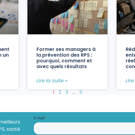
ment
Former ses managers à
Réd
n un
la prévention des RPS :
ent
pourquoi, comment et
réel
avec quels résultats
con
Lire la suite »
Lire
1
2
3
…
5
meilleurs
PS, santé