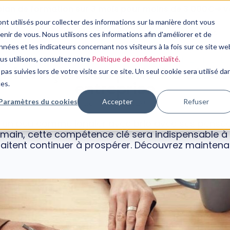
plan de formation sur 3 mois pour moins de 3 000€➔ vo
nt utilisés pour collecter des informations sur la manière dont vous
Nos Services
Notre Expertise
Nos Ressources
ir de vous. Nous utilisons ces informations afin d'améliorer et de
nées et les indicateurs concernant nos visiteurs à la fois sur ce site we
DÉVELOPPEMENT COMPÉTENCE
ous utilisons, consultez notre
Politique de confidentialité.
gnitive ça vous parle ? 5 atou
pas suivies lors de votre visite sur ce site. Un seul cookie sera utilisé da
entreprise
ces.
Paramètres du cookies
Accepter
Refuser
20 février, 2024
'est un peu comme jongler avec brio avec ses pensé
Demain, cette compétence clé sera indispensable à 
aitent continuer à prospérer. Découvrez maintenan