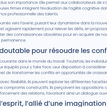
plus son importance. Elle permet aux collaborateurs de 
uses firmes intègrent l’évaluation de l’agilité cognitive d
nce professionnelle des talents.
tournés vers l’avenir, puisant leur dynamisme dans la nouv
et agissent rapidement pour relever les défis, en proposan
lester des connaissances obsolètes pour en acquérir de no
en permanence.
doutable pour résoudre les confl
courante dans le monde du travail. Toutefois, les individu
x équipés pour y faire face. Leur disposition à considérer
rmet de transformer les conflits en opportunités de croiss
ec flexibilité, ils peuvent explorer les différentes facette
 des compromis constructifs. Ils perçoivent les oppositio
forcement des relations, favorisant ainsi un dialogue ouv
d’esprit, l’allié d’une imaginatio