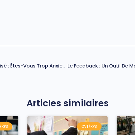
Trouble Anxieux Généralisé : Êtes-Vous Trop Anxieux.se ?
Articles similaires
/RPS
QVT/RPS