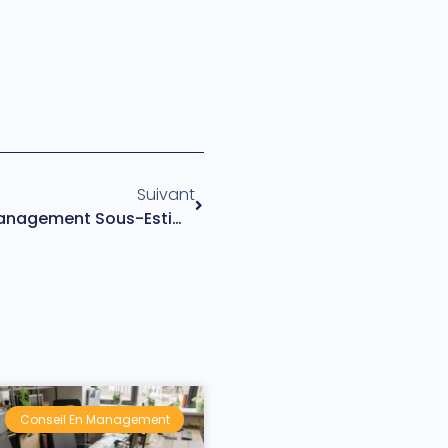
Suivant
Le Feedback : Un Outil De Management Sous-Estimé
Conseil En Management