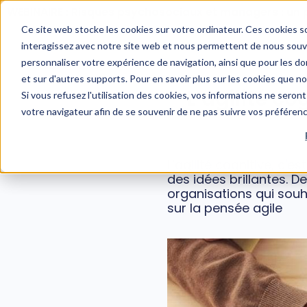
WEBINAIRE : Risques psychosociaux et managers : un 
Ce site web stocke les cookies sur votre ordinateur. Ces cookies so
interagissez avec notre site web et nous permettent de nous souven
personnaliser votre expérience de navigation, ainsi que pour les don
et sur d'autres supports. Pour en savoir plus sur les cookies que n
L’agilité co
Si vous refusez l'utilisation des cookies, vos informations ne seront 
votre navigateur afin de se souvenir de ne pas suivre vos préféren
L’agilité cognitive, c
des idées brillantes. 
organisations qui souh
sur la pensée agile