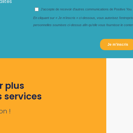
alités
r plus
s services
on !