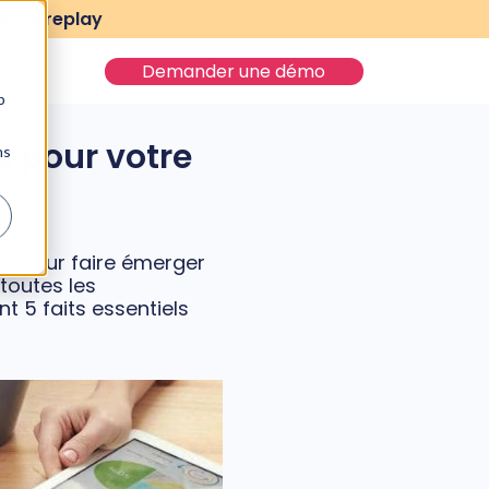
ir le replay
Blog
Demander une démo
b
S
ts pour votre
ns
es pour faire émerger
toutes les
t 5 faits essentiels