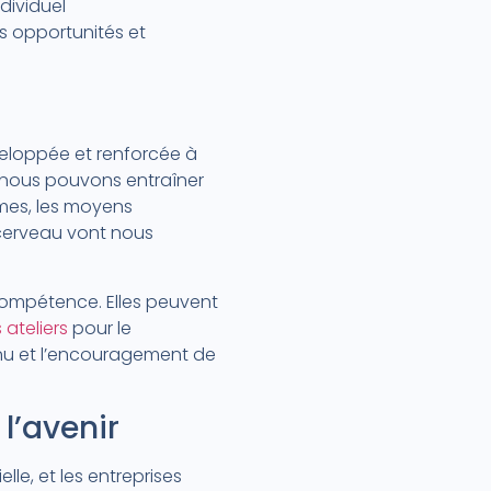
dividuel
es opportunités et
veloppée et renforcée à
 nous pouvons entraîner
lèmes, les moyens
 cerveau vont nous
e compétence. Elles peuvent
 ateliers
pour le
inu et l’encouragement de
 l’avenir
le, et les entreprises