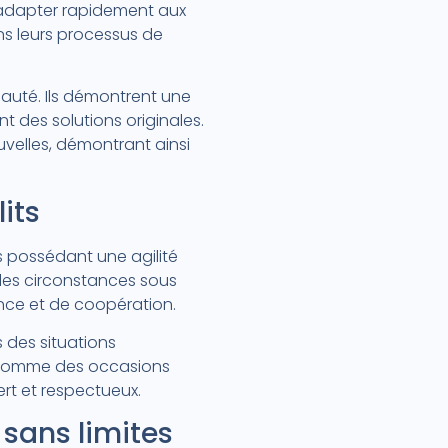
s’adapter rapidement aux
ans leurs processus de
eauté. Ils démontrent une
t des solutions originales.
uvelles, démontrant ainsi
its
s possédant une agilité
 les circonstances sous
ance et de coopération.
s des situations
ns comme des occasions
ert et respectueux.
n sans limites