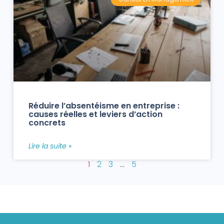
Réduire l’absentéisme en entreprise :
causes réelles et leviers d’action
concrets
Lire la suite »
1
2
3
…
5