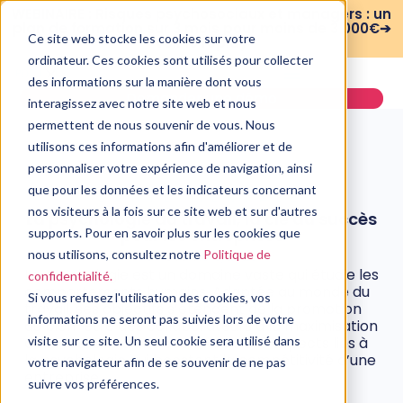
WEBINAIRE : Risques psychosociaux et managers : un
plan de formation sur 3 mois pour moins de 3 000€➔
Ce site web stocke les cookies sur votre
voir le replay
ordinateur. Ces cookies sont utilisés pour collecter
des informations sur la manière dont vous
Demander une démo
interagissez avec notre site web et nous
permettent de nous souvenir de vous. Nous
utilisons ces informations afin d'améliorer et de
personnaliser votre expérience de navigation, ainsi
que pour les données et les indicateurs concernant
SANTÉ MENTALE
nos visiteurs à la fois sur ce site web et sur d'autres
La psychologie au travail, la clé du succès
pour les entreprises
supports. Pour en savoir plus sur les cookies que
nous utilisons, consultez notre
Politique de
3 novembre, 2023
La psychologie est un domaine vaste qui étudie les
confidentialité.
comportements humains. Adaptée au monde du
Si vous refusez l'utilisation des cookies, vos
travail, ses objectifs s’étendent de la promotion
informations ne seront pas suivies lors de votre
du bien-être des collaborateurs à la maximisation
de la réussite d’une société. Voici 5 aspects liés à
visite sur ce site. Un seul cookie sera utilisé dans
la psychologie qui boostent la compétitivité d’une
votre navigateur afin de se souvenir de ne pas
entreprise.
suivre vos préférences.