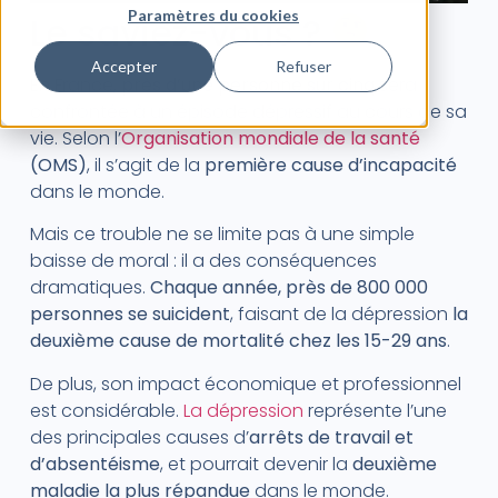
Paramètres du cookies
Le saviez-vous ?
Accepter
Refuser
En France,
près d’une personne sur cinq
sera
confrontée à un épisode dépressif au cours de sa
vie. Selon l’
Organisation mondiale de la santé
(OMS)
, il s’agit de la
première cause d’incapacité
dans le monde.
Mais ce trouble ne se limite pas à une simple
baisse de moral : il a des conséquences
dramatiques.
Chaque année, près de 800 000
personnes se suicident
, faisant de la dépression
la
deuxième cause de mortalité chez les 15-29 ans
.
De plus, son impact économique et professionnel
est considérable.
La dépression
représente l’une
des principales causes d’
arrêts de travail et
d’absentéisme
, et pourrait devenir la
deuxième
maladie la plus répandue
dans le monde.