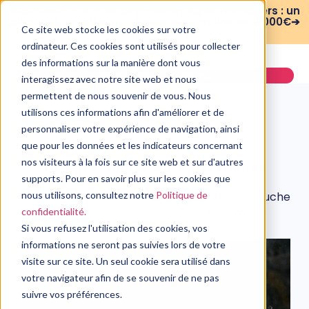
WEBINAIRE : Risques psychosociaux et managers : un
plan de formation sur 3 mois pour moins de 3 000€➔
Ce site web stocke les cookies sur votre
voir le replay
ordinateur. Ces cookies sont utilisés pour collecter
des informations sur la manière dont vous
Demander une démo
interagissez avec notre site web et nous
permettent de nous souvenir de vous. Nous
utilisons ces informations afin d'améliorer et de
personnaliser votre expérience de navigation, ainsi
que pour les données et les indicateurs concernant
PSYCHOLOGIE
nos visiteurs à la fois sur ce site web et sur d'autres
La dépression en quelques chiffres
supports. Pour en savoir plus sur les cookies que
27 juin, 2024
nous utilisons, consultez notre
Politique de
La dépression est une maladie mentale qui touche
des millions de personnes à travers le monde.
confidentialité.
Si vous refusez l'utilisation des cookies, vos
informations ne seront pas suivies lors de votre
visite sur ce site. Un seul cookie sera utilisé dans
votre navigateur afin de se souvenir de ne pas
suivre vos préférences.