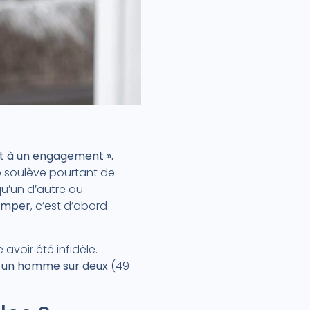
ct à un engagement ».
lle soulève pourtant de
u’un d’autre ou
omper
, c’est d’abord
avoir été infidèle.
e
un homme sur deux
(49