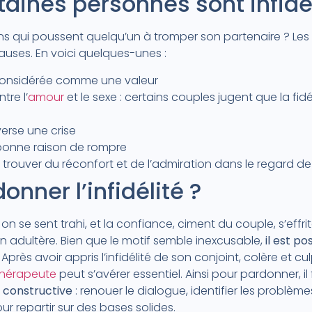
taines personnes sont infidè
sons qui poussent quelqu’un à tromper son partenaire ? Les
uses. En voici quelques-unes :
s considérée comme une valeur
tre l’
amour
et le sexe : certains couples jugent que la fid
erse une crise
bonne raison de rompre
t trouver du réconfort et de l’admiration dans le regard d
nner l’infidélité ?
 on se sent trahi, et la confiance, ciment du couple, s’eff
un adultère. Bien que le motif semble inexcusable,
il est p
. Après avoir appris l’infidélité de son conjoint, colère et c
hérapeute
peut s’avérer essentiel. Ainsi pour pardonner, i
constructive
: renouer le dialogue, identifier les problèm
ur repartir sur des bases solides.