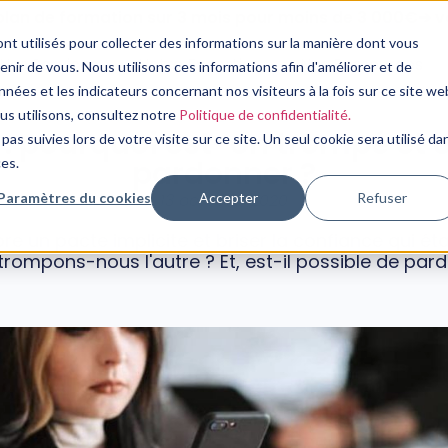
plan de formation sur 3 mois pour moins de 3 000€➔ vo
nt utilisés pour collecter des informations sur la manière dont vous
Nos Services
Notre Expertise
Nos Ressources
ir de vous. Nous utilisons ces informations afin d'améliorer et de
nées et les indicateurs concernant nos visiteurs à la fois sur ce site we
PSYCHOLOGIE
ous utilisons, consultez notre
Politique de confidentialité.
té : pourquoi est-on trompé e
pas suivies lors de votre visite sur ce site. Un seul cookie sera utilisé da
pardonner ?
ces.
Paramètres du cookies
Accepter
Refuser
13 octobre, 2020
pre un pacte implicite et briser la confiance qui éta
rompons-nous l'autre ? Et, est-il possible de pard