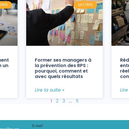
/RPS
QVT/RPS
ment
Former ses managers à
Réd
n un
la prévention des RPS :
ent
pourquoi, comment et
réel
avec quels résultats
con
Lire la suite »
Lire
1
2
3
…
5