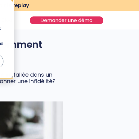
ir le replay
Blog
Demander une démo
b
t comment
ns
it installée dans un
onner une infidélité?