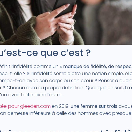
 qu’est-ce que c’est ?
finit l’infidélité comme un
« manque de fidélité, de respe
ce-t-elle ? Si l’infidélité semble être une notion simple, e
ompe-t-on avec son corps ou son cœur ? Penser à quelq
? Chacun aura sa propre définition. Quoi qu’il en soit,
tr
’on avait bâtie avec l’autre.
isée pour gleeden.com
en 2019,
une femme sur trois
avoue 
on demeure inférieure à celle des hommes avec presqu