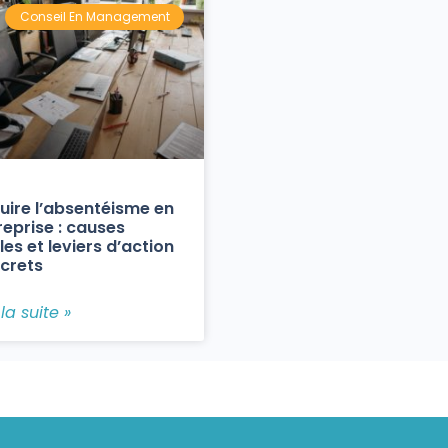
Conseil En Management
uire l’absentéisme en
reprise : causes
les et leviers d’action
crets
 la suite »