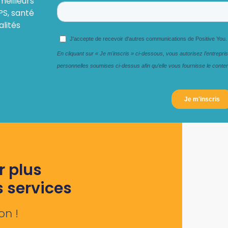
meilleurs
PS, santé
alités
r plus
s services
on !