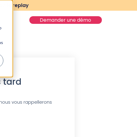
ir le replay
Blog
Demander une démo
b
ns
s tard
nous vous rappellerons