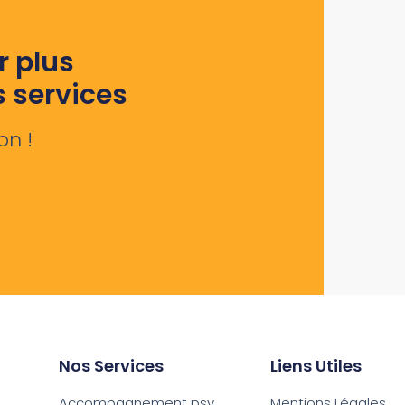
r plus
s services
on !
Nos Services
Liens Utiles
Accompagnement psy
Mentions Légales