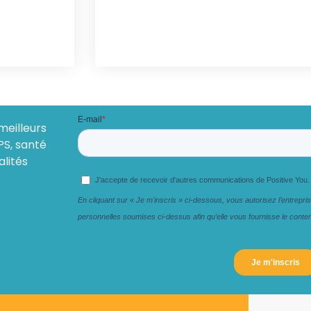
meilleurs
PS, santé
alités