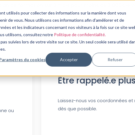
plan de formation sur 3 mois pour moins de 3 000€➔ vo
nt utilisés pour collecter des informations sur la manière dont vous
Nos Services
Notre Expertise
Nos Ressources
ir de vous. Nous utilisons ces informations afin d'améliorer et de
nées et les indicateurs concernant nos visiteurs à la fois sur ce site we
-mesure​
ous utilisons, consultez notre
Politique de confidentialité.
pas suivies lors de votre visite sur ce site. Un seul cookie sera utilisé da
ces.
Paramètres du cookies
Accepter
Refuser
Être rappelé.e plu
Laissez-nous vos coordonnées et 
dès que possible.
one ou