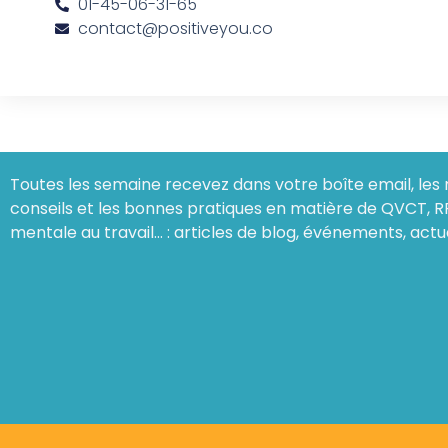
01-45-06-31-65
contact@positiveyou.co
Toutes les semaine recevez dans votre boîte email, les 
conseils et les bonnes pratiques en matière de QVCT, R
mentale au travail… : articles de blog, événements, actu