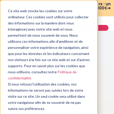
WEBINAIRE : Risques psychosociaux et managers : un
plan de formation sur 3 mois pour moins de 3 000€➔
Ce site web stocke les cookies sur votre
voir le replay
ordinateur. Ces cookies sont utilisés pour collecter
des informations sur la manière dont vous
Demander une démo
interagissez avec notre site web et nous
permettent de nous souvenir de vous. Nous
utilisons ces informations afin d'améliorer et de
personnaliser votre expérience de navigation, ainsi
que pour les données et les indicateurs concernant
nos visiteurs à la fois sur ce site web et sur d'autres
supports. Pour en savoir plus sur les cookies que
nous utilisons, consultez notre
Politique de
confidentialité.
Si vous refusez l'utilisation des cookies, vos
informations ne seront pas suivies lors de votre
visite sur ce site. Un seul cookie sera utilisé dans
votre navigateur afin de se souvenir de ne pas
suivre vos préférences.