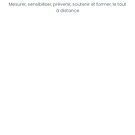
Mesurer, sensibiliser, prévenir, soutenir et former, le tout
à distance
Accompagnement Psychologique
Plateforme sécurisée de téléconsultation avec des
psychologues du travail, accessible à tous les
collaborateurs.