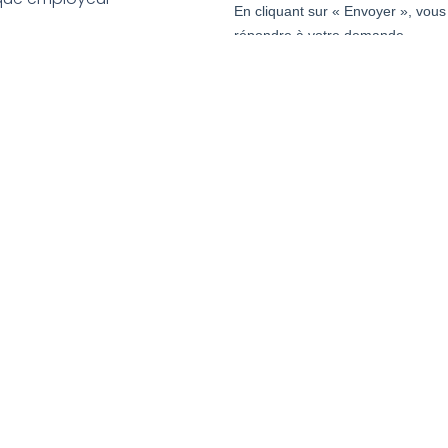
À PROPOS DE POSITIVE YOU
ution unique, personnalisée et digitalisée 
, QVCT et développement de compétences
à distance ! Notre objectif :
Permettre
Favoriser
llaborateurs d'obtenir du
la santé mentale, une meille