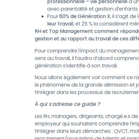
professionnelle – vie personnelle
à un
avec parentalité et gestion d’enfants 
Pour
60% de Génération X
, il s’agit de
leur travail
, et 25 % la considèrent m
RH et Top Management comment répondez-v
gestion et au rapport au travail de ces diff
Pour comprendre l’impact du management i
sens au travail, il faudra d’abord compr
génération s’identifie à son travail.
Nous allons également voir comment ce ra
le phénomène de la grande démission et po
l’intégrer dans les processus de recruteme
À qui s’adresse ce guide ?
Les RH, managers, dirigeants, chargé.e.s de
employeur qui souhaitent comprendre l’imp
l’intégrer dans leurs démarches : QVCT, mobi
recrutement/acquisition de talents et ma