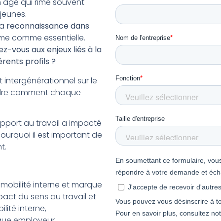
 âge qui rime souvent
jeunes.
 la
reconnaissance dans
ême comme essentielle.
ous aux enjeux liés à la
érents profils ?
ntergénérationnel sur le
endre comment chaque
pport au travail a impacté
urquoi il est important de
nt.
 mobilité interne et marque
act du sens au travail et
lité interne,
rque employeur