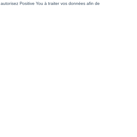
de santé
 le tout
Proposer
ure qualité
des conseils en management pour