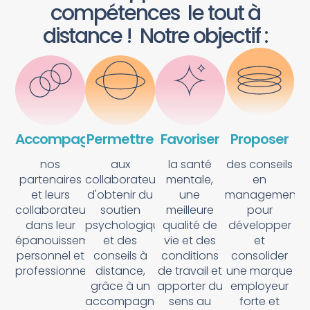
compétences le tout à
distance ! Notre objectif :
Accompagner
Permettre
Favoriser
Proposer
nos
aux
la santé
des conseils
partenaires
collaborateurs
mentale,
en
et leurs
d'obtenir du
une
management
collaborateurs
soutien
meilleure
pour
dans leur
psychologique
qualité de
développer
épanouissement
et des
vie et des
et
personnel et
conseils à
conditions
consolider
professionnel
distance,
de travail et
une marque
grâce à un
apporter du
employeur
accompagnement
sens au
forte et