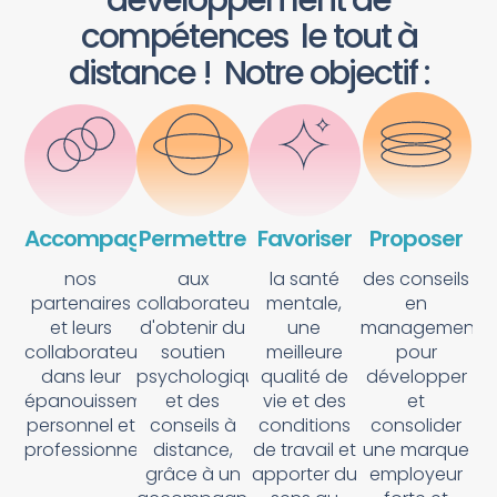
compétences le tout à
distance ! Notre objectif :
Accompagner
Permettre
Favoriser
Proposer
nos
aux
la santé
des conseils
partenaires
collaborateurs
mentale,
en
et leurs
d'obtenir du
une
management
collaborateurs
soutien
meilleure
pour
dans leur
psychologique
qualité de
développer
épanouissement
et des
vie et des
et
personnel et
conseils à
conditions
consolider
professionnel
distance,
de travail et
une marque
grâce à un
apporter du
employeur