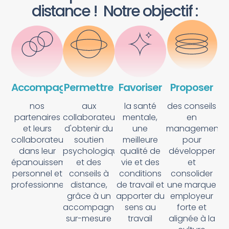
distance ! Notre objectif :
Accompagner
Permettre
Favoriser
Proposer
nos
aux
la santé
des conseils
partenaires
collaborateurs
mentale,
en
et leurs
d'obtenir du
une
management
collaborateurs
soutien
meilleure
pour
dans leur
psychologique
qualité de
développer
épanouissement
et des
vie et des
et
personnel et
conseils à
conditions
consolider
professionnel
distance,
de travail et
une marque
grâce à un
apporter du
employeur
accompagnement
sens au
forte et
sur-mesure
travail
alignée à la